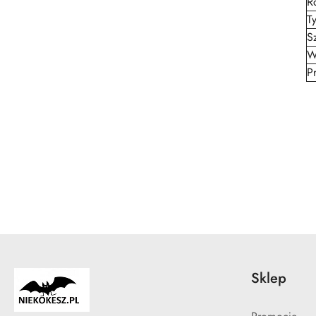
R
T
S
W
P
Pomiń karuzelę produktów
Sklep