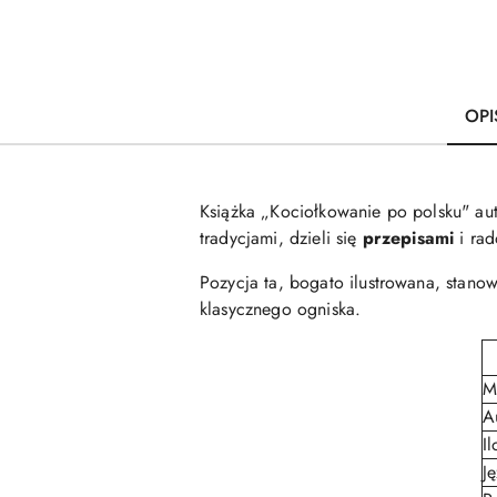
OPI
Książka „Kociołkowanie po polsku" au
tradycjami, dzieli się
przepisami
i rad
Pozycja ta, bogato ilustrowana, stano
klasycznego ogniska.
M
A
Il
J