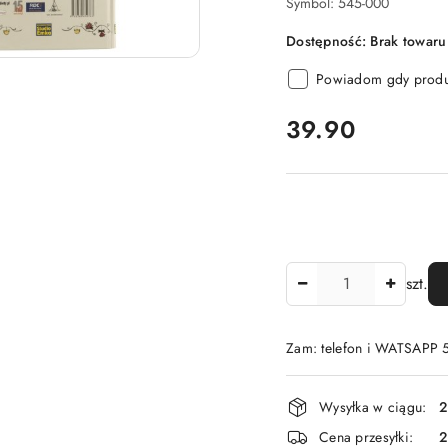
Symbol:
545-000
Dostępność:
Brak towaru
Powiadom gdy produk
cena:
39.90
Ilość
szt.
Zam: telefon i WATSAPP
Dostępność
Wysyłka w ciągu:
2
i
Cena przesyłki: