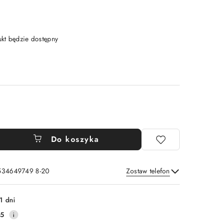
t będzie dostępny
Do koszyka
 534649749 8-20
Zostaw telefon
Wyślij
1 dni
25