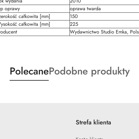
ok wydania
2010
yp oprawy
oprawa twarda
zerokość całkowita [mm]
150
ysokość całkowita [mm]
225
roducent
Wydawnictwo Studio Emka, Pols
Produkty
Produkty
Polecane
Podobne produkty
o
o
statusie:
statusie:
Strefa klienta