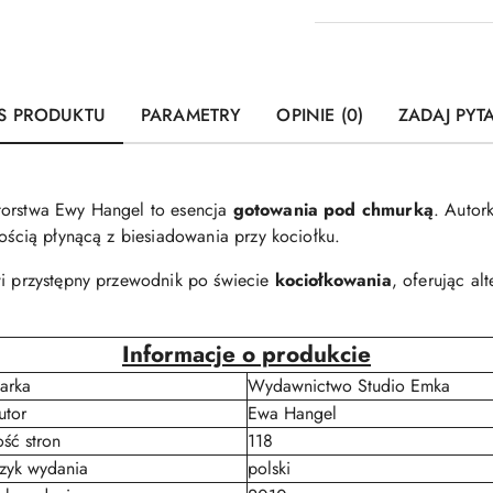
dostawa
S PRODUKTU
PARAMETRY
OPINIE (0)
ZADAJ PYT
torstwa Ewy Hangel to esencja
gotowania pod chmurką
. Autor
ością płynącą z biesiadowania przy kociołku.
wi przystępny przewodnik po świecie
kociołkowania
, oferując al
Informacje o produkcie
arka
Wydawnictwo Studio Emka
utor
Ewa Hangel
ość stron
118
ęzyk wydania
polski