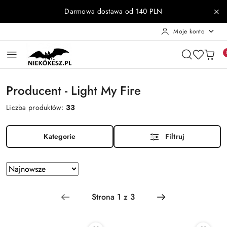
Przejdź do treści głównej
Przejdź do wyszukiwarki
Przejdź do moje konto
Przejdź do menu głównego
Przejdź do stopki
Darmowa dostawa od 140 PLN
Moje konto
Producent - Light My Fire
Liczba produktów:
33
Kategorie
Filtruj
Zastosowano
Sortuj
według
sortowanie:
Najnowsze.