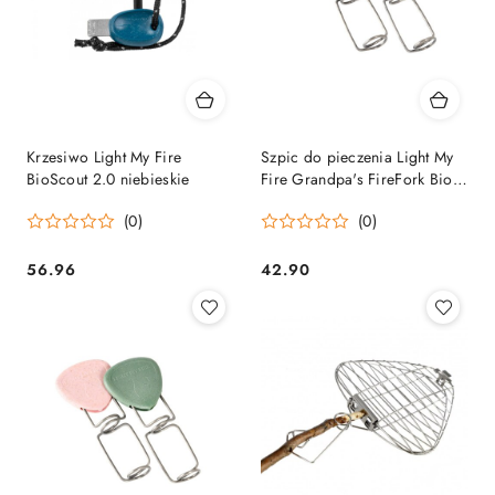
Krzesiwo Light My Fire
Szpic do pieczenia Light My
BioScout 2.0 niebieskie
Fire Grandpa's FireFork Bio
granatowy i żółty Light My Fire
(0)
(0)
56.96
42.90
Cena:
Cena: