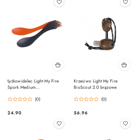
Łyżkowidelec Light My Fire
Krzesiwo Light My Fire
Spork Medium
BioScout 2.0 brązowe
pomarańczowo-czarny Light
(0)
(0)
My Fire
24.90
56.96
Cena:
Cena: