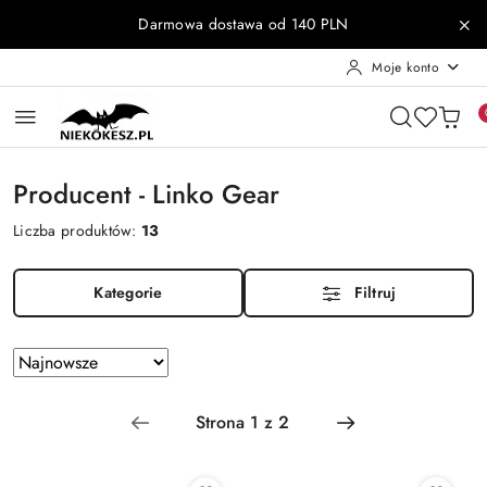
Przejdź do treści głównej
Przejdź do wyszukiwarki
Przejdź do moje konto
Przejdź do menu głównego
Przejdź do stopki
Darmowa dostawa od 140 PLN
Moje konto
Producent - Linko Gear
Liczba produktów:
13
Kategorie
Filtruj
Zastosowano
Sortuj
według
sortowanie:
Najnowsze.