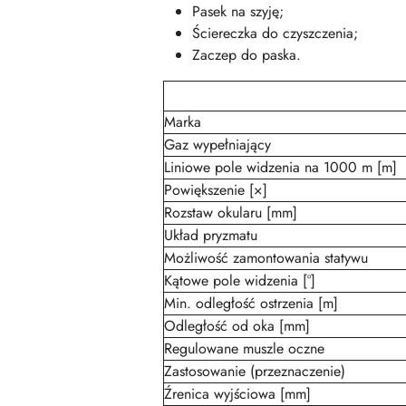
Pasek na szyję;
Ściereczka do czyszczenia;
Zaczep do paska.
Marka
Gaz wypełniający
Liniowe pole widzenia na 1000 m [m]
Powiększenie [×]
Rozstaw okularu [mm]
Układ pryzmatu
Możliwość zamontowania statywu
Kątowe pole widzenia [°]
Min. odległość ostrzenia [m]
Odległość od oka [mm]
Regulowane muszle oczne
Zastosowanie (przeznaczenie)
Źrenica wyjściowa [mm]