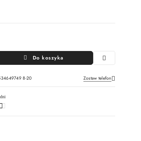
Do koszyka
 534649749 8-20
Zostaw telefon
Wyślij
dni