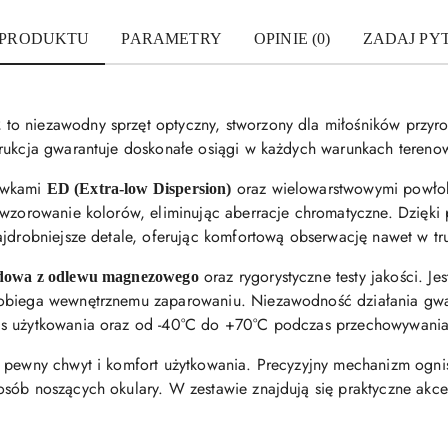
 PRODUKTU
PARAMETRY
OPINIE (0)
ZADAJ PY
to niezawodny sprzęt optyczny, stworzony dla miłośników przyr
2
trukcja gwarantuje doskonałe osiągi w każdych warunkach tereno
ewkami
oraz wielowarstwowymi powłok
ED (Extra-low Dispersion)
dwzorowanie kolorów, eliminując aberracje chromatyczne. Dzięki
ajdrobniejsze detale, oferując komfortową obserwację nawet w tr
oraz rygorystyczne testy jakości. Je
dowa z odlewu magnezowego
obiega wewnętrznemu zaparowaniu. Niezawodność działania gwar
as użytkowania oraz od -40°C do +70°C podczas przechowywania
a pewny chwyt i komfort użytkowania. Precyzyjny mechanizm ogn
ób noszących okulary. W zestawie znajdują się praktyczne akcesor