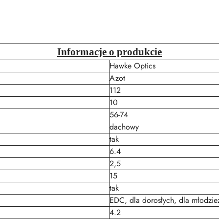
Informacje o produkcie
Hawke Optics
Azot
112
10
56-74
dachowy
tak
6.4
2,5
15
tak
EDC, dla dorosłych, dla młodzie
4.2