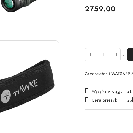
cena:
2759.00
Ilość
szt.
Zam: telefon i WATSAPP
Dostępność
Wysyłka w ciągu:
21 
i
Cena przesyłki:
25
dostawa