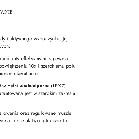
TANIE
ody i aktywnego wypoczynku. Jej
wych.
ami antyrefleksyjnymi zapewnia
 powiększeniu 10x i szerokiemu polu
udnym oświetleniu.
st w pełni
i
wodoodporna (IPX7)
antowana jest w szerokim zakresie
.
iskowania oraz regulowane muszle
ia, które ułatwiają transport i