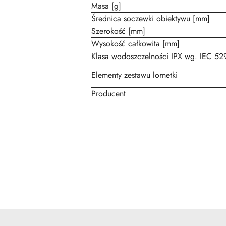
Masa [g]
Średnica soczewki obiektywu [mm]
Szerokość [mm]
Wysokość całkowita [mm]
Klasa wodoszczelności IPX wg. IEC 52
Elementy zestawu lornetki
Producent
Pomiń karuzelę produktów