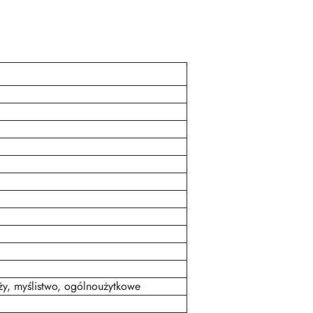
ży, myślistwo, ogólnoużytkowe