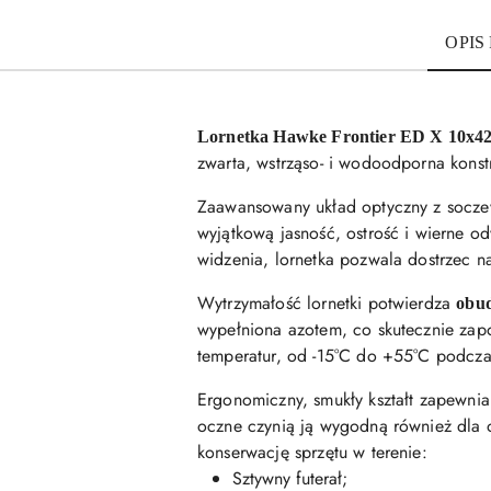
OPIS
Lornetka Hawke Frontier ED X 10x4
zwarta, wstrząso- i wodoodporna kons
Zaawansowany układ optyczny z socz
wyjątkową jasność, ostrość i wierne o
widzenia, lornetka pozwala dostrzec n
Wytrzymałość lornetki potwierdza
obu
wypełniona azotem, co skutecznie zap
temperatur, od -15°C do +55°C podcz
Ergonomiczny, smukły kształt zapewni
oczne czynią ją wygodną również dla os
konserwację sprzętu w terenie:
Sztywny futerał;