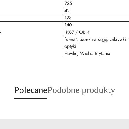
725
42
123
140
9
IPX-7 / OB 4
futerał, pasek na szyję, zakrywki
optyki
Hawke, Wielka Brytania
Produkty
Produkty
Polecane
Podobne produkty
o
o
statusie:
statusie: