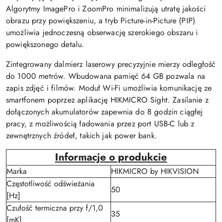
Algorytmy ImagePro i ZoomPro minimalizują utratę jakości
obrazu przy powiększeniu, a tryb Picture-in-Picture (PIP)
umożliwia jednoczesną obserwację szerokiego obszaru i
powiększonego detalu.
Zintegrowany dalmierz laserowy precyzyjnie mierzy odległość
do 1000 metrów. Wbudowana pamięć 64 GB pozwala na
zapis zdjęć i filmów. Moduł Wi-Fi umożliwia komunikację ze
smartfonem poprzez aplikację HIKMICRO Sight. Zasilanie z
dołączonych akumulatorów zapewnia do 8 godzin ciągłej
pracy, z możliwością ładowania przez port USB-C lub z
zewnętrznych źródeł, takich jak power bank.
Informacje o produkcie
Marka
HIKMICRO by HIKVISION
Częstotliwość odświeżania
50
[Hz]
Czułość termiczna przy f/1,0
35
[mK]