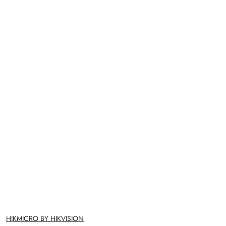
NAZWA
HIKMICRO BY HIKVISION
PRODUCENTA: