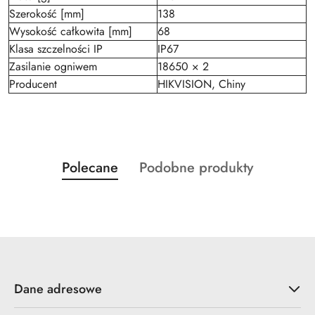
Szerokość [mm]
138
Wysokość całkowita [mm]
68
Klasa szczelności IP
IP67
Zasilanie ogniwem
18650 × 2
Producent
HIKVISION, Chiny
Produkty
Produkty
Polecane
Podobne produkty
Pomiń karuzelę produktów
o
o
statusie:
statusie:
Dane adresowe