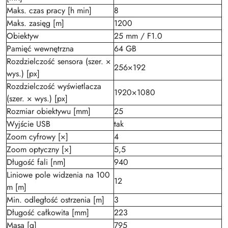
Maks. czas pracy [h min]
8
Maks. zasięg [m]
1200
Obiektyw
25 mm / F1.0
Pamięć wewnętrzna
64 GB
Rozdzielczość sensora (szer. ×
256×192
wys.) [px]
Rozdzielczość wyświetlacza
1920×1080
(szer. × wys.) [px]
Rozmiar obiektywu [mm]
25
Wyjście USB
tak
Zoom cyfrowy [×]
4
Zoom optyczny [×]
5,5
Długość fali [nm]
940
Liniowe pole widzenia na 100
12
m [m]
Min. odległość ostrzenia [m]
3
Długość całkowita [mm]
223
Masa [g]
795