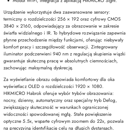
Moduł Wi-Fi, integracja z aplikacją HIKMICRO Sight.
Urządzenie wykorzystuje dwa zaawansowane sensory:
termiczny o rozdzielczości 256 × 192 oraz cyfrowy CMOS
3840 × 2160, odpowiadający za obrazowanie w zakresie
światła widzialnego i IR. To hybrydowe rozwiązanie zapewnia
płynne przechodzenie między funkcjami, oferując niebywały
komfort pracy i szczegółowość obserwacji. Zintegrowany
iluminator podczerwieni 940 nm z regulacją skupienia wiązki
gwarantuje skuteczną pracę w absolutnych ciemnościach,
zachowując maksymalną dyskrecję.
Za wyświetlanie obrazu odpowiada komfortowy dla oka
wyświetlacz OLED o rozdzielczości 1920 × 1080.
HIKMICRO Habrok oferuje wybór trybów obrazowania:
nocny, dzienny, automatyczny oraz specjalny tryb Defog,
zwiększający skuteczność w warunkach ograniczonej
widoczności spowodowanej mgłą. Stałe powiększenie
optyczne 5.5x, wsparte cyfrowym zoomem do 22x, pozwala
na precyzyjną identyfikację celu na długich dystansach.