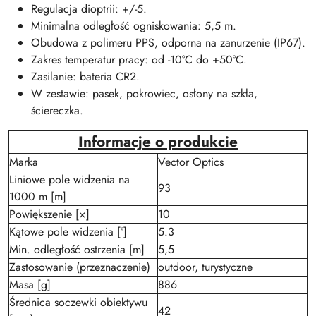
Regulacja dioptrii: +/-5.
Minimalna odległość ogniskowania: 5,5 m.
Obudowa z polimeru PPS, odporna na zanurzenie (IP67).
Zakres temperatur pracy: od -10°C do +50°C.
Zasilanie: bateria CR2.
W zestawie: pasek, pokrowiec, osłony na szkła,
ściereczka.
Informacje o produkcie
Marka
Vector Optics
Liniowe pole widzenia na
93
1000 m [m]
Powiększenie [×]
10
Kątowe pole widzenia [°]
5.3
Min. odległość ostrzenia [m]
5,5
Zastosowanie (przeznaczenie)
outdoor, turystyczne
Masa [g]
886
Średnica soczewki obiektywu
42