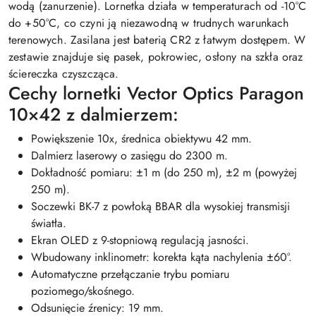
wodą (zanurzenie). Lornetka działa w temperaturach od -10°C
do +50°C, co czyni ją niezawodną w trudnych warunkach
terenowych. Zasilana jest baterią CR2 z łatwym dostępem. W
zestawie znajduje się pasek, pokrowiec, osłony na szkła oraz
ściereczka czyszcząca.
Cechy lornetki Vector Optics Paragon
10×42 z dalmierzem:
Powiększenie 10x, średnica obiektywu 42 mm.
Dalmierz laserowy o zasięgu do 2300 m.
Dokładność pomiaru: ±1 m (do 250 m), ±2 m (powyżej
250 m).
Soczewki BK-7 z powłoką BBAR dla wysokiej transmisji
światła.
Ekran OLED z 9-stopniową regulacją jasności.
Wbudowany inklinometr: korekta kąta nachylenia ±60°.
Automatyczne przełączanie trybu pomiaru
poziomego/skośnego.
Odsunięcie źrenicy: 19 mm.