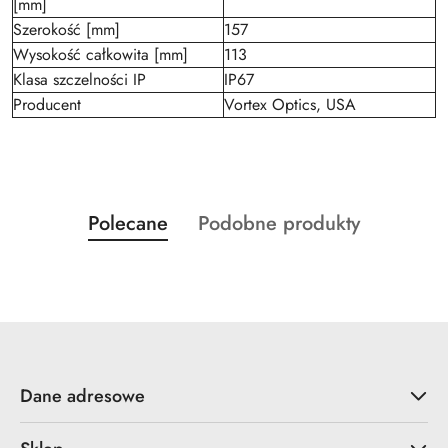
[mm]
Szerokość [mm]
157
Wysokość całkowita [mm]
113
Klasa szczelności IP
IP67
Producent
Vortex Optics, USA
Produkty
Produkty
Polecane
Podobne produkty
Pomiń karuzelę produktów
o
o
statusie:
statusie:
Dane adresowe