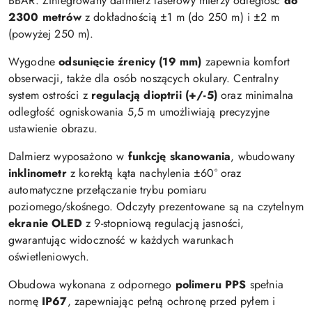
BBAR. Zintegrowany dalmierz laserowy mierzy odległość
do
2300 metrów
z dokładnością ±1 m (do 250 m) i ±2 m
(powyżej 250 m).
Wygodne
odsunięcie źrenicy (19 mm)
zapewnia komfort
obserwacji, także dla osób noszących okulary. Centralny
system ostrości z
regulacją dioptrii (+/-5)
oraz minimalna
odległość ogniskowania 5,5 m umożliwiają precyzyjne
ustawienie obrazu.
Dalmierz wyposażono w
funkcję skanowania
, wbudowany
inklinometr
z korektą kąta nachylenia ±60° oraz
automatyczne przełączanie trybu pomiaru
poziomego/skośnego. Odczyty prezentowane są na czytelnym
ekranie OLED
z 9-stopniową regulacją jasności,
gwarantując widoczność w każdych warunkach
oświetleniowych.
Obudowa wykonana z odpornego
polimeru PPS
spełnia
normę
IP67
, zapewniając pełną ochronę przed pyłem i