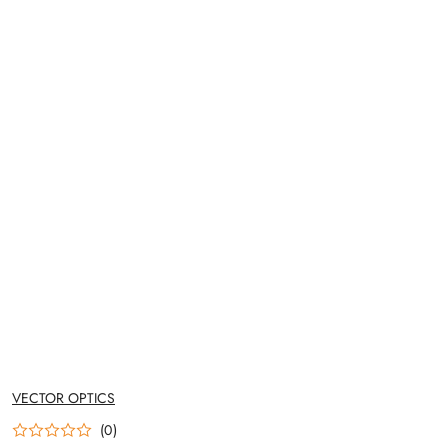
NAZWA
VECTOR OPTICS
PRODUCENTA:
(0)