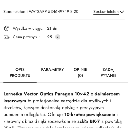
Zam: telefon i WATSAPP 534649749 8-20
Zostaw telefon
Dostępność
Wysyłka w ciągu:
21 dni
i
Wyślij
Cena przesyłki:
25
dostawa
OPIS
PARAMETRY
OPINIE
ZADAJ
PRODUKTU
(0)
PYTANIE
Lornetka Vector Optics Paragon 10×42 z dalmierzem
laserowym
to profesjonalne narzędzie dla myśliwych i
strzelców, łączące doskonałą optykę z precyzyjnym
pomiarem odległości. Oferuje
10-krotne powiększenie
i
klarowny obraz dzięki soczewkom ze
szkła BK-7
z powłoką