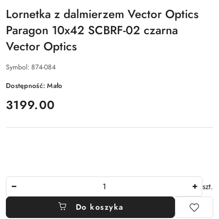
Lornetka z dalmierzem Vector Optics
Paragon 10x42 SCBRF-02 czarna
Vector Optics
Symbol:
874-084
Dostępność:
Mało
cena:
3199.00
Ilość
szt.
Do koszyka