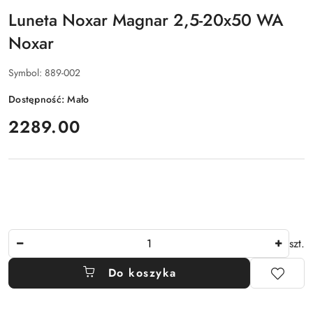
Luneta Noxar Magnar 2,5-20x50 WA
Noxar
Symbol:
889-002
Dostępność:
Mało
cena:
2289.00
Ilość
szt.
Do koszyka