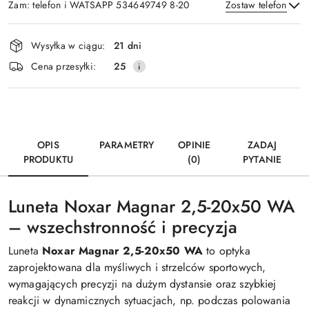
Zam: telefon i WATSAPP 534649749 8-20
Zostaw telefon
Dostępność
Wysyłka w ciągu:
21 dni
i
Wyślij
Cena przesyłki:
25
dostawa
OPIS
PARAMETRY
OPINIE
ZADAJ
PRODUKTU
(0)
PYTANIE
Luneta Noxar Magnar 2,5-20x50 WA
– wszechstronność i precyzja
Luneta
Noxar Magnar 2,5-20x50 WA
to optyka
zaprojektowana dla myśliwych i strzelców sportowych,
wymagających precyzji na dużym dystansie oraz szybkiej
reakcji w dynamicznych sytuacjach, np. podczas polowania