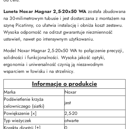
Luneta Noxar Magnar 2,5-20x50 WA
została zbudowana
na 30-milimetrowym tubusie i jest dostarczana z montażem na
szynę Picatinny, co ułatwia instalację i obniża koszt zestawu.
Wysoka odporność na odrzut gwarantuje niezmienność
ustawień, nawet po intensywnym użytkowaniu.
Model Noxar Magnar 2,5-20x50 WA to połączenie precyzji,
solidności i funkcjonalności. Wysoka jakość optyki,
ergonomia i uniwersalność czynią ją niezawodnym
wsparciem w łowisku i na strzelnicy.
Informacje o produkcie
Marka
Noxar
Podświetlenie krzyża
jest
celowniczego (siatki)
Powiększenie [×]
2,5-20
Typ wieżyczek
otwarte
Korekta dioptrii [±]
0