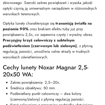
zbiorowego. Szeroki zakres powiększeń i wysoka jakość
optyki czynią ją uniwersalnym narzędziem w różnorodnych
warunkach terenowych.
Optyka lunety charakteryzuje się
transmisją światła na
poziomie 90%
oraz brakiem efektu tuby już przy
powiększeniu 2,5x, co zapewnia czysty i wyraźny obraz.
Precyzyjny krzyż celowniczy z subtelnym
podświetleniem (czerwonym lub zielonym)
, z płynną
regulacją jasności, umożliwia celne strzały w trudnych
warunkach oświetleniowych.
Cechy lunety Noxar Magnar 2,5-
20x50 WA:
Zakres powiększenia: 2,5–20x.
Średnica obiektywu: 50 mm.
Podświetlany punkt celowniczy – dwa kolory
(czerwony/zielony) z płynną regulacją jasności.
Krzyż celowniczy z precyzyjną podziałką ułatwiającą