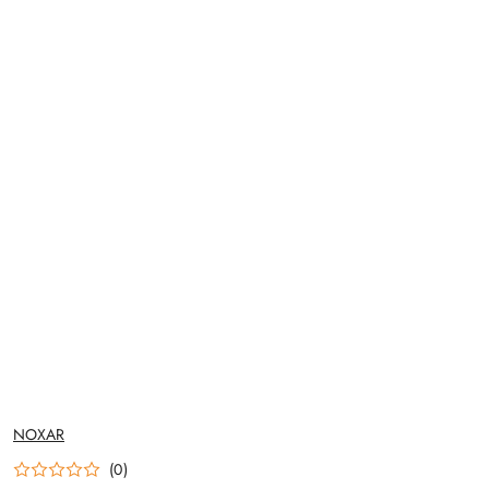
NAZWA
NOXAR
PRODUCENTA:
(0)