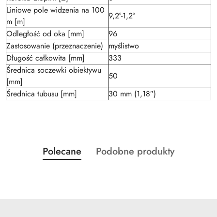
Liniowe pole widzenia na 100
9,2°-1,2°
m [m]
Odległość od oka [mm]
96
Zastosowanie (przeznaczenie)
myślistwo
Długość całkowita [mm]
333
Średnica soczewki obiektywu
50
[mm]
Średnica tubusu [mm]
30 mm (1,18″)
Produkty
Produkty
Polecane
Podobne produkty
Pomiń karuzelę produktów
o
o
statusie:
statusie: