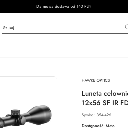
Darmowa dostawa od 140 PLN
NAZWA
HAWKE OPTICS
PRODUCENTA:
Luneta celown
12x56 SF IR F
Symbol:
354-426
Dostępność:
Mało