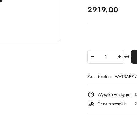
cena:
2919.00
Ilość
szt.
Zam: telefon i WATSAPP
Dostępność
Wysyłka w ciągu:
2
i
Cena przesyłki:
dostawa