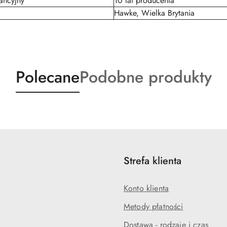
ancyjny
10 lat producenta
Hawke, Wielka Brytania
Produkty
Produkty
Polecane
Podobne produkty
o
o
statusie:
statusie:
Strefa klienta
Konto klienta
Metody płatności
Dostawa - rodzaje i czas