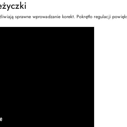
eżyczki
żliwiają sprawne wprowadzanie korekt. Pokrętło regulacji powięk