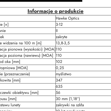
Informacje o produkcie
Hawke Optics
e [×]
3-12
anie
II
zek
zakryte
le widzenia na 100 m [m]
13,8-3,5
lacja pionowa (wysokości) [MOA]
110
lacja pozioma (nawiewu) [MOA]
110
od oka [mm]
102
stopniowa [MOA]
0,25
e (przeznaczenie)
myślistwo
łkowita [mm]
347
635
oczewki obiektywu [mm]
56
ubusu [mm]
30 mm (1,18″)
stawu lunety
zakrywki na szkła