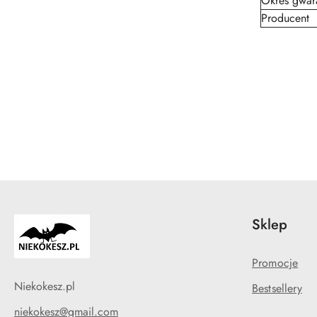
Okres gwar
Producent
Pomiń karuzelę produktów
Sklep
Promocje
Niekokesz.pl
Bestsellery
niekokesz@gmail.com