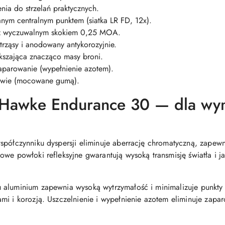
nia do strzelań praktycznych.
anym centralnym punktem (siatka LR FD, 12x).
i z wyczuwalnym skokiem 0,25 MOA.
rząsy i anodowany antykorozyjnie.
ększająca znacząco masy broni.
parowanie (wypełnienie azotem).
tawie (mocowane gumą).
a Hawke Endurance 30 — dla wy
współczynniku dyspersji eliminuje aberrację chromatyczną, zape
we powłoki refleksyjne gwarantują wysoką transmisję światła i ja
 aluminium zapewnia wysoką wytrzymałość i minimalizuje punkty
mi i korozją. Uszczelnienie i wypełnienie azotem eliminuje zap