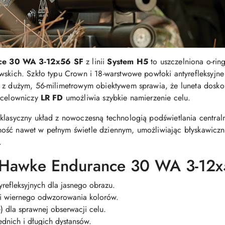
nce 30 WA 3-12x56 SF
z linii
System H5
to uszczelniona o-rin
wskich. Szkło typu Crown i 18-warstwowe powłoki antyrefleksyjn
u z dużym, 56-milimetrowym obiektywem sprawia, że luneta dosko
ż celowniczy
LR FD
umożliwia szybkie namierzenie celu.
klasyczny układ z nowoczesną technologią podświetlania central
ść nawet w pełnym świetle dziennym, umożliwiając błyskawiczne 
.
 Hawke Endurance 30 WA 3-12x5
refleksyjnych dla jasnego obrazu.
 i wiernego odwzorowania kolorów.
) dla sprawnej obserwacji celu.
dnich i długich dystansów.