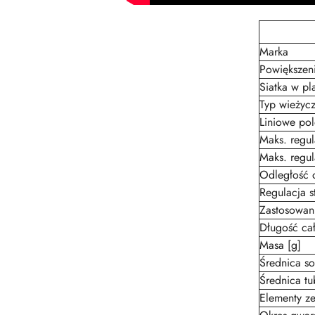
Marka
Powiększeni
Siatka w pl
Typ wieżyc
Liniowe po
Maks. regu
Maks. regu
Odległość 
Regulacja 
Zastosowani
Długość ca
Masa [g]
Średnica s
Średnica t
Elementy ze