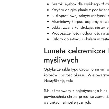
Szeroki eyebox dla szybkiego złoże
Krzyż w drugim planie z podświetl
Niskoprofilowe, zakryte wieżyczk
Aluminiowy korpus, odporny na wst
Lekka, zwarta konstrukcja, nie zwi
Wodoszczelność i odporność na za
Osłony obiektywu i okularu w zes
Luneta celownicz
myśliwych
Optyka ze szkła typu Crown o niskim 
kolorów i ostrość obrazu. Wielowarstwo
identyfikację celu.
Tubus frezowany z pojedynczego bloku
powierzchnia chroni przed zarysowania
warunkach atmosferycznych.