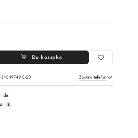
Do koszyka
 534649749 8-20
Zostaw telefon
Wyślij
1 dni
25