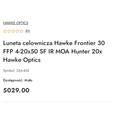
NAZWA
HAWKE OPTICS
PRODUCENTA:
(0)
Luneta celownicza Hawke Frontier 30
FFP 4-20x50 SF IR MOA Hunter 20x
Hawke Optics
Symbol:
354-432
Dostępność:
Mało
cena:
5029.00