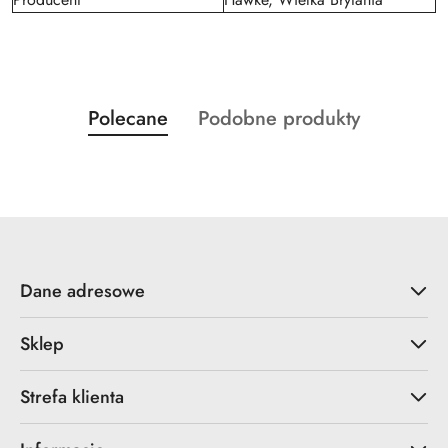
Produkty
Produkty
Polecane
Podobne produkty
Pomiń karuzelę produktów
o
o
statusie:
statusie:
Dane adresowe
Sklep
Strefa klienta