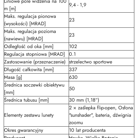
Liniowe pole widzenia na 100
9,4 - 1,9
m [m]
Maks. regulacja pionowa
23
(wysokości) [MRAD]
Maks. regulacja pozioma
23
(nawiewu) [MRAD]
Odległość od oka [mm]
102
Regulacja stopniowa [MRAD]
0.1
Zastosowanie (przeznaczenie)
strzelectwo sportowe
Długość całkowita [mm]
337
Masa [g]
630
Średnica soczewki obiektywu
50
[mm]
Średnica tubusu [mm]
30 mm (1,18″)
2 × zaślepka flip-open, Osłona
Elementy zestawu lunety
"sunshader", bateria, dźwignia
zoomu
Okres gwarancyjny
10 lat producenta
Producent
Hawke, Wielka Brytania