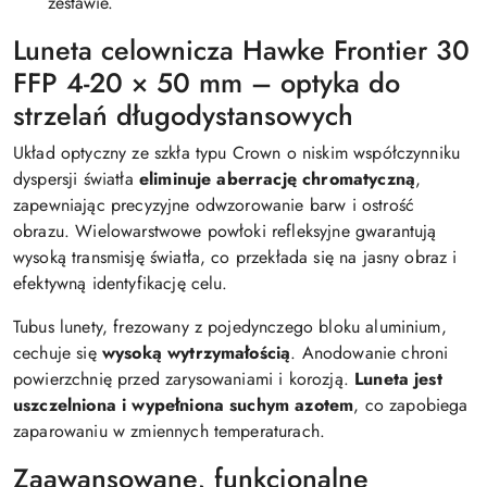
zestawie.
Luneta celownicza Hawke Frontier 30
FFP 4-20 × 50 mm – optyka do
strzelań długodystansowych
Układ optyczny ze szkła typu Crown o niskim współczynniku
dyspersji światła
eliminuje aberrację chromatyczną
,
zapewniając precyzyjne odwzorowanie barw i ostrość
obrazu. Wielowarstwowe powłoki refleksyjne gwarantują
wysoką transmisję światła, co przekłada się na jasny obraz i
efektywną identyfikację celu.
Tubus lunety, frezowany z pojedynczego bloku aluminium,
cechuje się
wysoką wytrzymałością
. Anodowanie chroni
powierzchnię przed zarysowaniami i korozją.
Luneta jest
uszczelniona i wypełniona suchym azotem
, co zapobiega
zaparowaniu w zmiennych temperaturach.
Zaawansowane, funkcjonalne