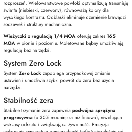
rozproszeń. Wielowarstwowe powłoki optymalizują transmisję
światła (niebieski, czerwony), równoważą kolory dla
wysokiego kontrastu. Odblaski eliminuje czernienie krawędzi
soczewek i struktury mechaniczne.
Wieżyczki z regulacją 1/4 MOA
oferują zakres
165
MOA
w pionie i poziomie. Moletowane bębny umożliwiają
regulację bez narzędzi.
System Zero Lock
System
Zero Lock
zapobiega przypadkowej zmianie
ustawień i umożliwia szybki powrót do zera bez użycia
narzędzi.
Stabilność zera
Stabilne trzymanie zera zapewnia
podwójna sprężyna
progresywna
(o 30% mocniejsza niż liniowa), niwelująca
wstrząsy odrzutu i zwiększająca żywotność. Precyzja
wykonania gwarantuje powtarzalność trafień niezależnie od