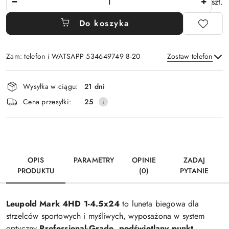
szt.
Do koszyka
Zam: telefon i WATSAPP 534649749 8-20
Zostaw telefon
Dostępność
Wysyłka w ciągu:
21 dni
i
Wyślij
Cena przesyłki:
25
dostawa
OPIS
PARAMETRY
OPINIE
ZADAJ
PRODUKTU
(0)
PYTANIE
Leupold Mark 4HD 1-4.5x24
to luneta biegowa dla
strzelców sportowych i myśliwych, wyposażona w system
optyczny
Professional-Grade
,
podświetlany punkt