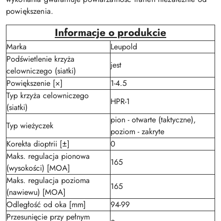
powiększenia.
Informacje o produkcie
Marka
Leupold
Podświetlenie krzyża
jest
celowniczego (siatki)
Powiększenie [×]
1-4.5
Typ krzyża celowniczego
HPR-1
(siatki)
pion - otwarte (taktyczne),
Typ wieżyczek
poziom - zakryte
Korekta dioptrii [±]
0
Maks. regulacja pionowa
165
(wysokości) [MOA]
Maks. regulacja pozioma
165
(nawiewu) [MOA]
Odległość od oka [mm]
94-99
Przesunięcie przy pełnym