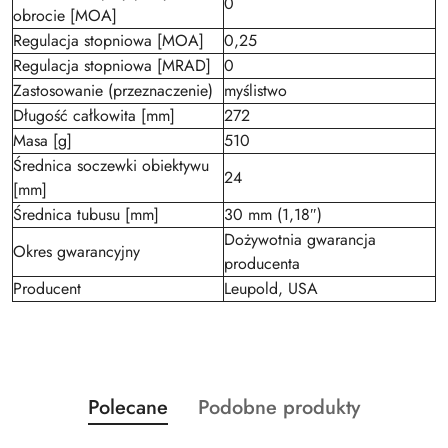
0
obrocie [MOA]
Regulacja stopniowa [MOA]
0,25
Regulacja stopniowa [MRAD]
0
Zastosowanie (przeznaczenie)
myślistwo
Długość całkowita [mm]
272
Masa [g]
510
Średnica soczewki obiektywu
24
[mm]
Średnica tubusu [mm]
30 mm (1,18″)
Dożywotnia gwarancja
Okres gwarancyjny
producenta
Producent
Leupold, USA
Produkty
Produkty
Polecane
Podobne produkty
Pomiń karuzelę produktów
o
o