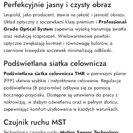
Perfekcyjnie jasny i czysty obraz
Leupold, jako producent, stawia na jakość i jasność obrazu.
Układ optyczny z soczewkami klasy premium i
Professional-
Grade Optical System
zapewnia wysoką transmisję światła
oraz redukcję rozproszeń. Wielowarstwowe powłoki
optyczne zwiększają kontrast i równowagę kolorów, a
czernione krawędzie soczewek minimalizują odblaski.
Podświetlana siatka celownicza
Podświetlana siatka celownicza TMR
w pierwszym planie
(FFP) ułatwia szybkie i instynktowne celowanie. Regulacja
podświetlenia (8 poziomów) odbywa się za pomocą
bocznego przycisku. Dostępne są ustawienia do pracy z
noktowizją, w słabym oświetleniu oraz w pełnym słońcu,
zapewniając komfort użytkowania w każdych warunkach.
Czujnik ruchu MST
Technologia czujnika ruchu
Motion Sensor Technology