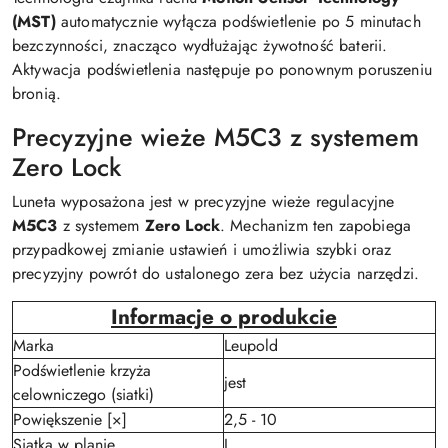
(MST)
automatycznie wyłącza podświetlenie po 5 minutach
bezczynności, znacząco wydłużając żywotność baterii.
Aktywacja podświetlenia następuje po ponownym poruszeniu
bronią.
Precyzyjne wieże M5C3 z systemem
Zero Lock
Luneta wyposażona jest w precyzyjne wieże regulacyjne
M5C3
z systemem
Zero Lock
. Mechanizm ten zapobiega
przypadkowej zmianie ustawień i umożliwia szybki oraz
precyzyjny powrót do ustalonego zera bez użycia narzędzi.
Informacje o produkcie
Marka
Leupold
Podświetlenie krzyża
jest
celowniczego (siatki)
Powiększenie [×]
2,5 - 10
Siatka w planie
I