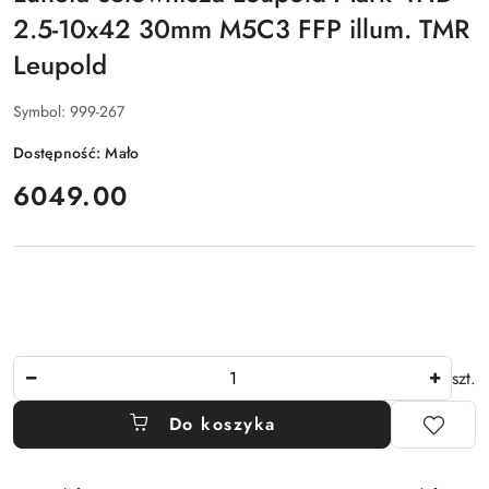
2.5-10x42 30mm M5C3 FFP illum. TMR
Leupold
Symbol:
999-267
Dostępność:
Mało
cena:
6049.00
Ilość
szt.
Do koszyka