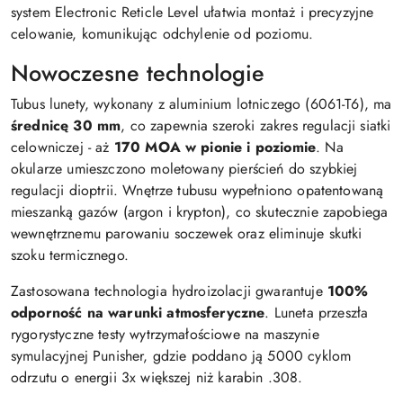
system Electronic Reticle Level ułatwia montaż i precyzyjne
celowanie, komunikując odchylenie od poziomu.
Nowoczesne technologie
Tubus lunety, wykonany z aluminium lotniczego (6061-T6), ma
średnicę 30 mm
, co zapewnia szeroki zakres regulacji siatki
celowniczej - aż
170 MOA w pionie i poziomie
. Na
okularze umieszczono moletowany pierścień do szybkiej
regulacji dioptrii. Wnętrze tubusu wypełniono opatentowaną
mieszanką gazów (argon i krypton), co skutecznie zapobiega
wewnętrznemu parowaniu soczewek oraz eliminuje skutki
szoku termicznego.
Zastosowana technologia hydroizolacji gwarantuje
100%
odporność na warunki atmosferyczne
. Luneta przeszła
rygorystyczne testy wytrzymałościowe na maszynie
symulacyjnej Punisher, gdzie poddano ją 5000 cyklom
odrzutu o energii 3x większej niż karabin .308.