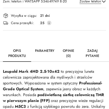
Zam: telefon i WATSAPP 534649749 8-20
Zostaw telefon
Dostępność
Wysyłka w ciągu:
21 dni
i
Wyślij
Cena przesyłki:
25
dostawa
OPIS
PARAMETRY
OPINIE
ZADAJ
PRODUKTU
(0)
PYTANIE
Leupold Mark 4HD 2.5-10x42
to precyzyjna luneta
celownicza zaprojektowana dla myśliwych i strzelców
sportowych. Wyposażona w system optyczny
Professional-
Grade Optical System
, zapewnia jasny obraz w każdych
warunkach. Posiada
podświetlaną siatkę celowniczą TMR
w pierwszym planie (FFP)
oraz precyzyjne wieże regulacji
opadu
M5C3
z funkcją szybkiego powrotu do zera. Unikalny