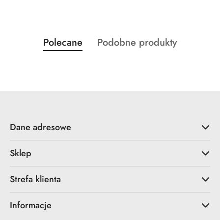
Produkty
Produkty
Polecane
Podobne produkty
Pomiń karuzelę produktów
o
o
statusie:
statusie:
Dane adresowe
Sklep
Strefa klienta
Informacje