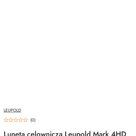
NAZWA
LEUPOLD
PRODUCENTA:
(0)
Luneta celownicza Leupold Mark 4HD