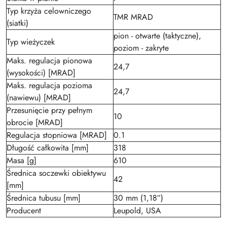
Typ krzyża celowniczego
TMR MRAD
(siatki)
pion - otwarte (taktyczne),
Typ wieżyczek
poziom - zakryte
Maks. regulacja pionowa
24,7
(wysokości) [MRAD]
Maks. regulacja pozioma
24,7
(nawiewu) [MRAD]
Przesunięcie przy pełnym
10
obrocie [MRAD]
Regulacja stopniowa [MRAD]
0.1
Długość całkowita [mm]
318
Masa [g]
610
Średnica soczewki obiektywu
42
[mm]
Średnica tubusu [mm]
30 mm (1,18″)
Producent
Leupold, USA