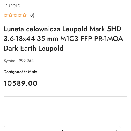
NAZWA
LEUPOLD
PRODUCENTA:
(0)
Luneta celownicza Leupold Mark 5HD
3.6-18x44 35 mm M1C3 FFP PR-1MOA
Dark Earth Leupold
Symbol:
999-254
Dostępność:
Mało
cena:
10589.00
Ilość