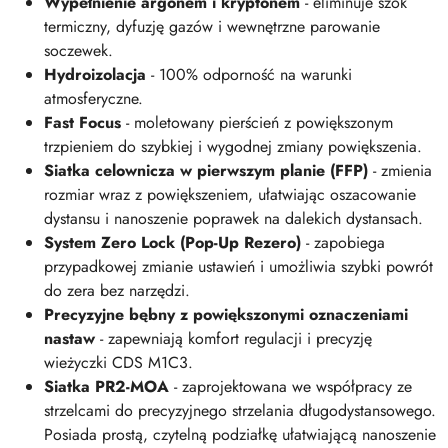
Wypełnienie argonem i kryptonem
- eliminuje szok
termiczny, dyfuzję gazów i wewnętrzne parowanie
soczewek.
Hydroizolacja
- 100% odporność na warunki
atmosferyczne.
Fast Focus
- moletowany pierścień z powiększonym
trzpieniem do szybkiej i wygodnej zmiany powiększenia.
Siatka celownicza w pierwszym planie (FFP)
- zmienia
rozmiar wraz z powiększeniem, ułatwiając oszacowanie
dystansu i nanoszenie poprawek na dalekich dystansach.
System Zero Lock (Pop-Up Rezero)
- zapobiega
przypadkowej zmianie ustawień i umożliwia szybki powrót
do zera bez narzędzi.
Precyzyjne bębny z powiększonymi oznaczeniami
nastaw
- zapewniają komfort regulacji i precyzję
wieżyczki CDS M1C3.
Siatka PR2-MOA
- zaprojektowana we współpracy ze
strzelcami do precyzyjnego strzelania długodystansowego.
Posiada prostą, czytelną podziałkę ułatwiającą nanoszenie