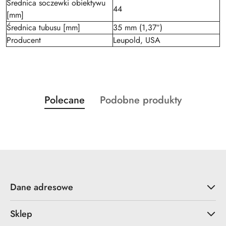
Średnica soczewki obiektywu
44
[mm]
Średnica tubusu [mm]
35 mm (1,37″)
Producent
Leupold, USA
Produkty
Produkty
Polecane
Podobne produkty
Pomiń karuzelę produktów
o
o
statusie:
statusie:
Dane adresowe
Sklep