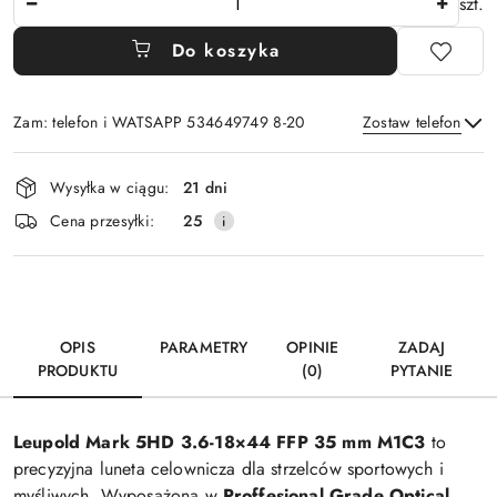
szt.
Do koszyka
Zam: telefon i WATSAPP 534649749 8-20
Zostaw telefon
Dostępność
Wysyłka w ciągu:
21 dni
i
Wyślij
Cena przesyłki:
25
dostawa
OPIS
PARAMETRY
OPINIE
ZADAJ
PRODUKTU
(0)
PYTANIE
Leupold Mark 5HD 3.6-18×44 FFP 35 mm M1C3
to
precyzyjna luneta celownicza dla strzelców sportowych i
myśliwych. Wyposażona w
Proffesional Grade Optical