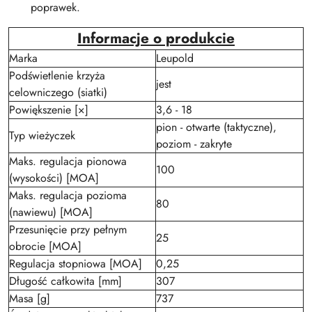
poprawek.
Informacje o produkcie
Marka
Leupold
Podświetlenie krzyża
jest
celowniczego (siatki)
Powiększenie [×]
3,6 - 18
pion - otwarte (taktyczne),
Typ wieżyczek
poziom - zakryte
Maks. regulacja pionowa
100
(wysokości) [MOA]
Maks. regulacja pozioma
80
(nawiewu) [MOA]
Przesunięcie przy pełnym
25
obrocie [MOA]
Regulacja stopniowa [MOA]
0,25
Długość całkowita [mm]
307
Masa [g]
737