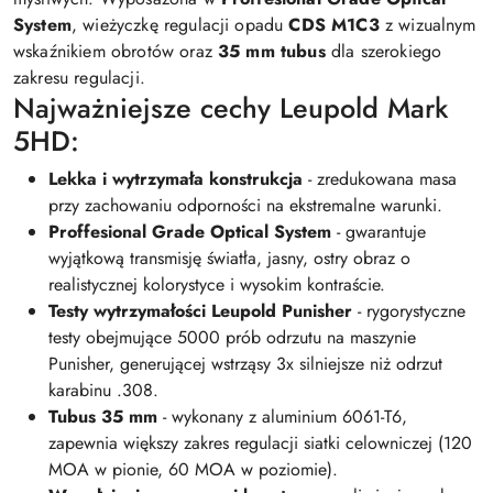
System
, wieżyczkę regulacji opadu
CDS M1C3
z wizualnym
wskaźnikiem obrotów oraz
35 mm tubus
dla szerokiego
zakresu regulacji.
Najważniejsze cechy Leupold Mark
5HD:
Lekka i wytrzymała konstrukcja
- zredukowana masa
przy zachowaniu odporności na ekstremalne warunki.
Proffesional Grade Optical System
- gwarantuje
wyjątkową transmisję światła, jasny, ostry obraz o
realistycznej kolorystyce i wysokim kontraście.
Testy wytrzymałości Leupold Punisher
- rygorystyczne
testy obejmujące 5000 prób odrzutu na maszynie
Punisher, generującej wstrząsy 3x silniejsze niż odrzut
karabinu .308.
Tubus 35 mm
- wykonany z aluminium 6061-T6,
zapewnia większy zakres regulacji siatki celowniczej (120
MOA w pionie, 60 MOA w poziomie).