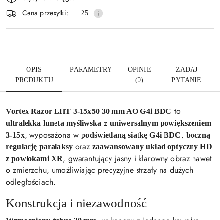
i
Wyślij
Cena przesyłki:
25
dostawa
OPIS
PARAMETRY
OPINIE
ZADAJ
PRODUKTU
(0)
PYTANIE
to
Vortex Razor LHT 3-15x50 30 mm AO G4i BDC
z
ultralekka luneta myśliwska
uniwersalnym powiększeniem
, wyposażona w
,
3-15x
podświetlaną siatkę G4i BDC
boczną
oraz
regulację paralaksy
zaawansowany układ optyczny HD
, gwarantujący jasny i klarowny obraz nawet
z powłokami XR
o zmierzchu, umożliwiając precyzyjne strzały na dużych
odległościach.
Konstrukcja i niezawodność