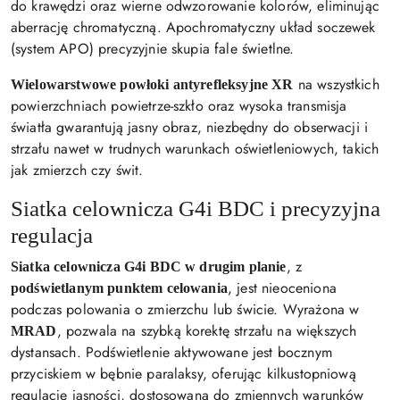
do krawędzi oraz wierne odwzorowanie kolorów, eliminując
aberrację chromatyczną. Apochromatyczny układ soczewek
(system APO) precyzyjnie skupia fale świetlne.
na wszystkich
Wielowarstwowe powłoki antyrefleksyjne XR
powierzchniach powietrze-szkło oraz wysoka transmisja
światła gwarantują jasny obraz, niezbędny do obserwacji i
strzału nawet w trudnych warunkach oświetleniowych, takich
jak zmierzch czy świt.
Siatka celownicza G4i BDC i precyzyjna
regulacja
, z
Siatka celownicza G4i BDC w drugim planie
, jest nieoceniona
podświetlanym punktem celowania
podczas polowania o zmierzchu lub świcie. Wyrażona w
, pozwala na szybką korektę strzału na większych
MRAD
dystansach. Podświetlenie aktywowane jest bocznym
przyciskiem w bębnie paralaksy, oferując kilkustopniową
regulację jasności, dostosowaną do zmiennych warunków