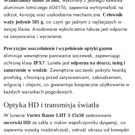
, wykonany z jednego kawałka
Wzmocniony tubus 30 mm
aluminium lotniczego 6061-T6, zapewnia wytrzymałość na
odrzut, korozję oraz uszkodzenia mechaniczne.
Celownik
, co czyni go jednym z najlżejszych w
waży jedynie 581 g
swojej klasie. Anodowane wykończenie tubusa jest odporne
na zarysowania i wycieranie.
Precyzyjne uszczelnienie i wypełnienie optyki gazem
eliminuje wewnętrzne parowanie soczewek, zapewniając
ochronę klasy
. Luneta jest
IPX7
odporna na deszcz, śnieg i
. Zewnętrzne soczewki pokryto twardą
zanurzenie w wodzie
powłoką, chroniącą przed zarysowaniami, zabrudzeniem,
wilgocią i olejami, co gwarantuje bezpieczne użytkowanie w
każdych warunkach pogodowych.
Optyka HD i transmisja światła
W lunecie
zastosowano
Vortex Razor LHT 3-15x50
ze szkła o niskim współczynniku dyspersji, co
soczewki HD
zapewnia wysoką rozdzielczość, ostrość obrazu od krawędzi