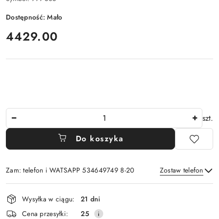
Dostępność:
Mało
cena:
4429.00
Ilość
szt.
Do koszyka
Zam: telefon i WATSAPP 534649749 8-20
Zostaw telefon
Dostępność
Wysyłka w ciągu:
21 dni
i
Wyślij
Cena przesyłki:
25
dostawa