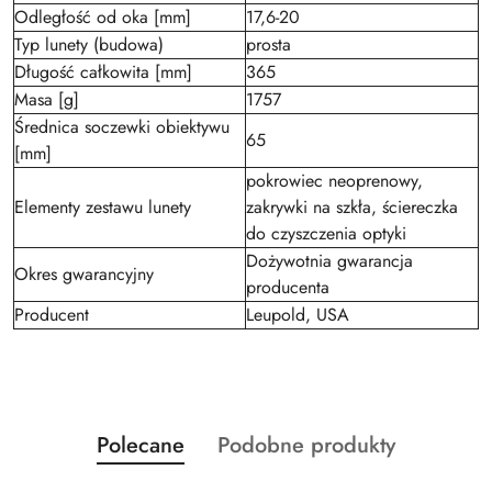
Odległość od oka [mm]
17,6-20
Typ lunety (budowa)
prosta
Długość całkowita [mm]
365
Masa [g]
1757
Średnica soczewki obiektywu
65
[mm]
pokrowiec neoprenowy,
Elementy zestawu lunety
zakrywki na szkła, ściereczka
do czyszczenia optyki
Dożywotnia gwarancja
Okres gwarancyjny
producenta
Producent
Leupold, USA
Produkty
Produkty
Polecane
Podobne produkty
Pomiń karuzelę produktów
o
o