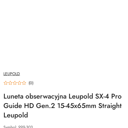
NAZWA
LEUPOLD
PRODUCENTA:
(0)
Luneta obserwacyjna Leupold SX-4 Pro
Guide HD Gen.2 15-45x65mm Straight
Leupold
Symbol:
999-303