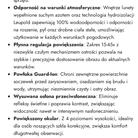
sprzętu.
Odporność na warunki atmosferyczne
: Wnętrze lunety
wypełnione suchym azotem oraz technologia hydroizolacji
Leupold zapewniają 100% wodoodporności i odporności
na roszenie, pył oraz drobne ciała stałe, umożliwiając
użytkowanie w każdych warunkach pogodowych.
Płynna regulacja powiększenia
: Zakres 15-45x z
niezwykle czułym mechanizmem ostrości pozwala na
szybkie i precyzyjne dostosowanie obrazu do aktualnych
warunków.
Powłoka Guard-Ion
: Chroni zewnętrzne powierzchnie
soczewek przed zarysowaniem, osadzaniem się brudu i
wody, utrzymując niezmiennie czysty i ostry obraz.
Wysuwana osłona przeciwsłoneczna
: Eliminuje
refleksy świetlne i poprawia kontrast, zwiększając
widoczność nawet w intensywnym nasłonecznieniu.
Powiększony okular
: Z 4 poziomami wysokości, idealny
dla osób noszących szkła korekcyjne, zwiększa komfort
długotrwałej obserwacji.