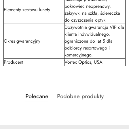
pokrowiec neoprenowy,
Elementy zestawu lunety
zakrywki na szkła, ściereczka
do czyszczenia optyki
Dożywotnia gwarancja VIP dla
klienta indywidualnego,
Okres gwarancyjny
ograniczona do lat 5 dla
odbiorcy resortowego i
komercyjnego.
Producent
Vortex Optics, USA
Produkty
Produkty
Polecane
Podobne produkty
Pomiń karuzelę produktów
o
o
statusie:
statusie: