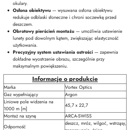
okulary.
Osłona obiektywu
— wysuwana osłona obiektywu
redukuje odblaski słoneczne i chroni soczewkę przed
deszczem.
Obrotowy pierścień montażu
— umożliwia ustawienie
lunety pod dowolnym kątem, zwiększając elastyczność
użytkowania.
Precyzyjny system ustawiania ostrości
— zapewnia
dokładne wyostrzenie obrazu, szczególnie przy
maksymalnym powiększeniu.
Informacje o produkcie
Marka
Vortex Optics
Gaz wypełniający
Argon
Liniowe pole widzenia na
45,7 x 22,7
1000 m [m]
Montaż na szynę
ARCA-SWISS
deszcz, mróz, wilgoć, wstrząsy,
Odporność