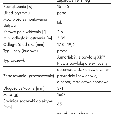
zaparowanie, śnieg
Powiększenie [×]
15 - 45
Układ pryzmatu
porro
Możliwość zamontowania
tak
statywu
Kątowe pole widzenia [°]
2.6
Min. odległość ostrzenia [m]
5,85
Odległość od oka [mm]
17,8 - 19,6
Typ lunety (budowa)
prosta
ArmorTek®, z powłoką XR™
Typ soczewki
Plus, z powłoką dielektryczną
obserwacja dzikich zwierząt w
Zastosowanie (przeznaczenie)
przyrodzie i łowiectwie,
outdoor, strzelectwo sportowe
Długość całkowita [mm]
371
Masa [g]
1667
Średnica soczewki obiektywu
65
[mm]
instrukcja producenta,