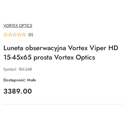
NAZWA
VORTEX OPTICS
PRODUCENTA:
(0)
Luneta obserwacyjna Vortex Viper HD
15-45x65 prosta Vortex Optics
Symbol:
186-248
Dostępność:
Mało
cena:
3389.00