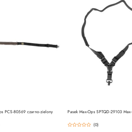
PRODUKT NIEDOSTĘP
DO KOSZYKA
s PCS-80569 czarno-zielony
Pasek Max-Ops SPTQD-29103 Max
)
(0)