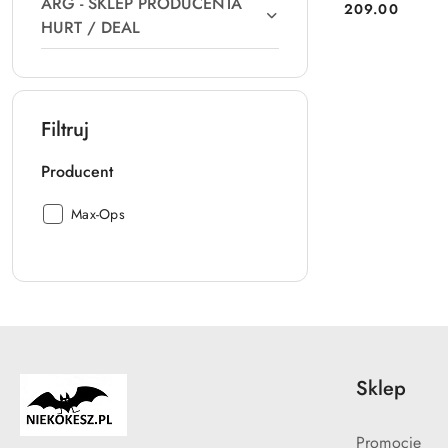
ARG - SKLEP PRODUCENTA
209.00
Cena:
HURT / DEAL
Filtruj
Producent
Producent:
Max-Ops
Sklep
Promocje