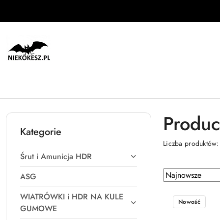
Przejdź do treści głównej
Przejdź do wyszukiwarki
Przejdź do moje konto
Przejdź do menu głównego
Przejdź do stopki
Produc
Kategorie
Liczba produktów
Śrut i Amunicja HDR
Zastosowano
Sortuj
ASG
według
sortowanie:
WIATRÓWKI i HDR NA KULE
Najnowsze.
Nowość
GUMOWE