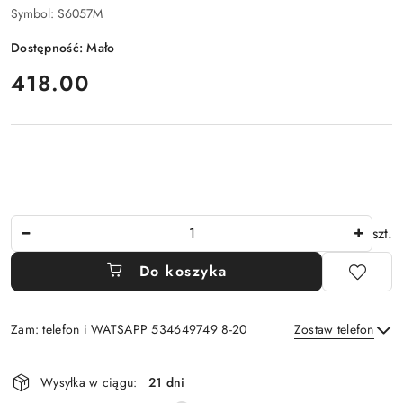
Symbol:
S6057M
Dostępność:
Mało
cena:
418.00
Ilość
szt.
Do koszyka
Zam: telefon i WATSAPP 534649749 8-20
Zostaw telefon
Dostępność
Wysyłka w ciągu:
21 dni
i