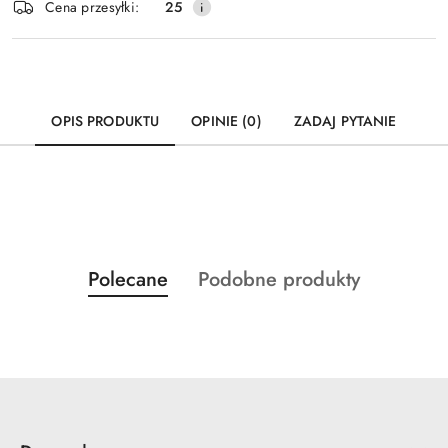
Wyślij
Cena przesyłki:
25
dostawa
OPIS PRODUKTU
OPINIE (0)
ZADAJ PYTANIE
Produkty
Produkty
Polecane
Podobne produkty
Pomiń karuzelę produktów
o
o
statusie:
statusie: