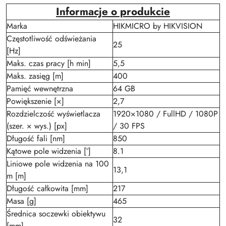
Informacje o produkcie
Marka
HIKMICRO by HIKVISION
Częstotliwość odświeżania
25
[Hz]
Maks. czas pracy [h min]
5,5
Maks. zasięg [m]
400
Pamięć wewnętrzna
64 GB
Powiększenie [×]
2,7
Rozdzielczość wyświetlacza
1920×1080 / FullHD / 1080P
(szer. × wys.) [px]
/ 30 FPS
Długość fali [nm]
850
Kątowe pole widzenia [°]
8.1
Liniowe pole widzenia na 100
13,1
m [m]
Długość całkowita [mm]
217
Masa [g]
465
Średnica soczewki obiektywu
32
[mm]