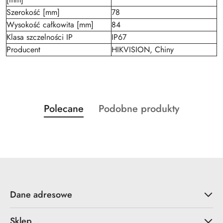
Szerokość [mm]
78
Wysokość całkowita [mm]
84
Klasa szczelności IP
IP67
Producent
HIKVISION, Chiny
Produkty
Produkty
Polecane
Podobne produkty
Pomiń karuzelę produktów
o
o
statusie:
statusie:
Dane adresowe
Sklep