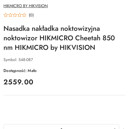
NAZWA
HIKMICRO BY HIKVISION
PRODUCENTA:
(0)
Nasadka nakładka noktowizyjna
noktowizor HIKMICRO Cheetah 850
nm HIKMICRO by HIKVISION
Symbol:
548-087
Dostępność:
Mało
cena:
2559.00
Ilość