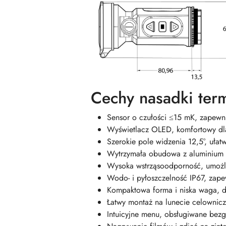
Cechy nasadki ter
Sensor o czułości ≤15 mK, zapewni
Wyświetlacz OLED, komfortowy dl
Szerokie pole widzenia 12,5°, ułat
Wytrzymała obudowa z aluminium 
Wysoka wstrząsoodporność, umożli
Wodo- i pyłoszczelność IP67, zap
Kompaktowa forma i niska waga, d
Łatwy montaż na lunecie celownicz
Intuicyjne menu, obsługiwane bez