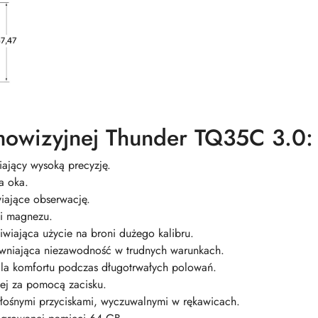
mowizyjnej Thunder TQ35C 3.0:
ający wysoką precyzję.
a oka.
wiające obserwację.
i magnezu.
wiająca użycie na broni dużego kalibru.
ewniająca niezawodność w trudnych warunkach.
la komfortu podczas długotrwałych polowań.
ej za pomocą zacisku.
głośnymi przyciskami, wyczuwalnymi w rękawicach.