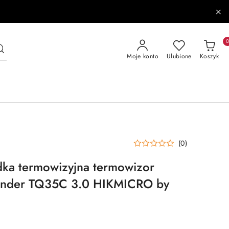
Moje konto
Ulubione
Koszyk
(0)
dka termowizyjna termowizor
nder TQ35C 3.0 HIKMICRO by