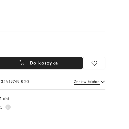
Do koszyka
 534649749 8-20
Zostaw telefon
Wyślij
1 dni
25