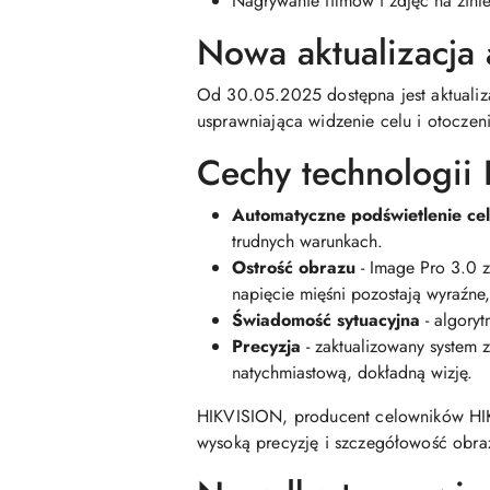
Nagrywanie filmów i zdjęć na zin
Nowa aktualizacja
Od 30.05.2025 dostępna jest aktual
usprawniająca widzenie celu i otoczen
Cechy technologii 
Automatyczne podświetlenie ce
trudnych warunkach.
Ostrość obrazu
- Image Pro 3.0 z
napięcie mięśni pozostają wyraźn
Świadomość sytuacyjna
- algoryt
Precyzja
- zaktualizowany system z
natychmiastową, dokładną wizję.
HIKVISION, producent celowników HIK
wysoką precyzję i szczegółowość obrazu