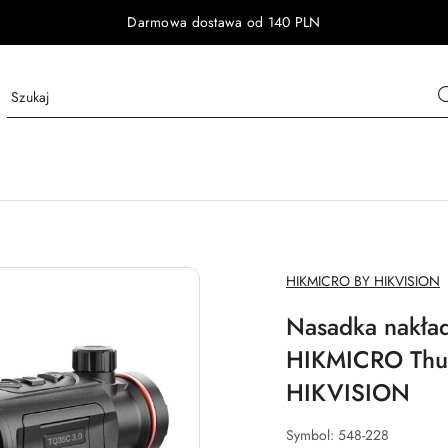
Darmowa dostawa od 140 PLN
NAZWA
HIKMICRO BY HIKVISION
PRODUCENTA:
Nasadka nakła
HIKMICRO Thu
HIKVISION
Symbol:
548-228