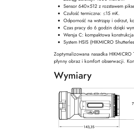
Sensor 640×512 z rozstawem pikse
Czułość termiczna: ≤15 mK.
Odporność na wstrząsy i odrzut, k
Czas pracy do 6 godzin dzięki wy
Wersja C: kompaktowa konstrukcja
System HSIS (HIKMICRO Shutterles
Zoptymalizowana nasadka HIKMICRO Th
płynny obraz i komfort obserwacji. Ko
Wymiary