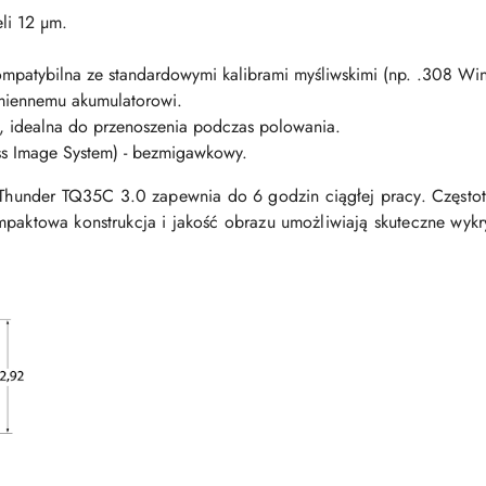
li 12 µm.
ompatybilna ze standardowymi kalibrami myśliwskimi (np. .308 Win
miennemu akumulatorowi.
, idealna do przenoszenia podczas polowania.
s Image System) - bezmigawkowy.
under TQ35C 3.0 zapewnia do 6 godzin ciągłej pracy. Częstot
mpaktowa konstrukcja i jakość obrazu umożliwiają skuteczne wykr