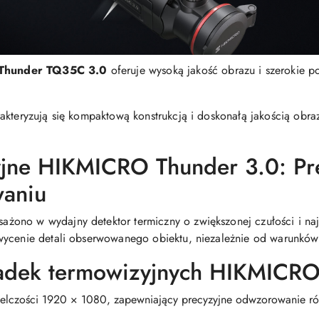
Thunder TQ35C 3.0
oferuje wysoką jakość obrazu i szerokie p
akteryzują się kompaktową konstrukcją i doskonałą jakością obra
jne HIKMICRO Thunder 3.0: Pr
waniu
ono w wydajny detektor termiczny o zwiększonej czułości i na
wycenie detali obserwowanego obiektu, niezależnie od warunków 
adek termowizyjnych HIKMICRO 
elczości 1920 × 1080, zapewniający precyzyjne odwzorowanie róż