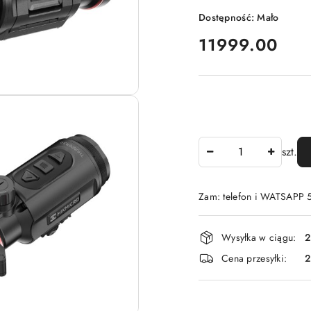
Dostępność:
Mało
cena:
11999.00
Ilość
szt.
Zam: telefon i WATSAPP
Dostępność
Wysyłka w ciągu:
2
i
Cena przesyłki:
dostawa