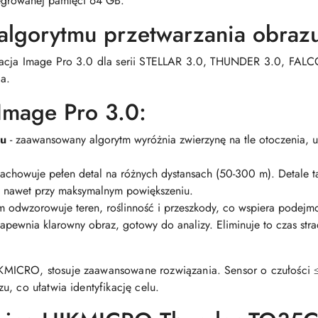
tegrowanej pamięci 64 GB.
 algorytmu przetwarzania obrazu
izacja Image Pro 3.0 dla serii STELLAR 3.0, THUNDER 3.0, F
ia.
Image Pro 3.0:
lu
- zaawansowany algorytm wyróżnia zwierzynę na tle otoczenia, u
achowuje pełen detal na różnych dystansach (50-300 m). Detale taki
e, nawet przy maksymalnym powiększeniu.
m odwzorowuje teren, roślinność i przeszkody, co wspiera podejmo
apewnia klarowny obraz, gotowy do analizy. Eliminuje to czas str
MICRO, stosuje zaawansowane rozwiązania. Sensor o czułości ≤
, co ułatwia identyfikację celu.