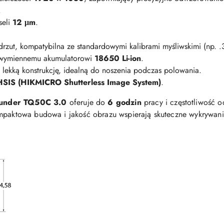
.
seli
12 μm
.
rzut, kompatybilna ze standardowymi kalibrami myśliwskimi (np. 
i wymiennemu akumulatorowi
18650 Li-ion
.
lekką konstrukcję, idealną do noszenia podczas polowania.
HSIS (HIKMICRO Shutterless Image System)
.
under TQ50C 3.0
oferuje do
6 godzin
pracy i częstotliwość 
ompaktowa budowa i jakość obrazu wspierają skuteczne wykrywani