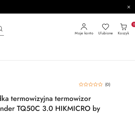
Moje konto
Ulubione
Koszyk
(0)
dka termowizyjna termowizor
nder TQ50C 3.0 HIKMICRO by