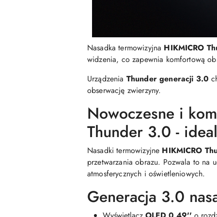
Nasadka termowizyjna
HIKMICRO Th
widzenia, co zapewnia komfortową obs
Urządzenia
Thunder generacji 3.0
ch
obserwację zwierzyny.
Nowoczesne i kom
Thunder 3.0 - idea
Nasadki termowizyjne
HIKMICRO Thu
przetwarzania obrazu. Pozwala to na 
atmosferycznych i oświetleniowych.
Generacja 3.0 nas
Wyświetlacz
OLED 0,49''
o rozd