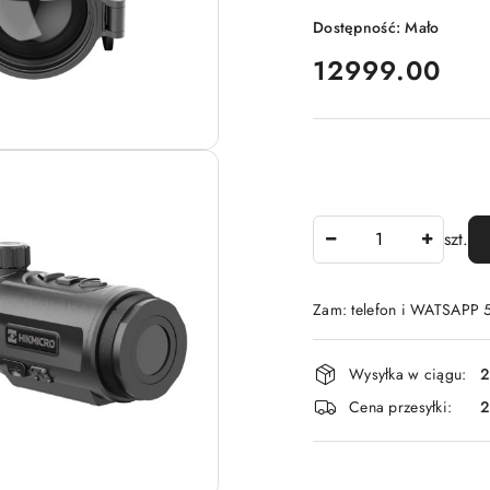
Dostępność:
Mało
cena:
12999.00
Ilość
szt.
Zam: telefon i WATSAPP
Dostępność
Wysyłka w ciągu:
2
i
Cena przesyłki:
dostawa