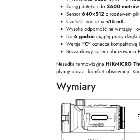
Zasięg detekcji do
2600 metrów
Sensor
640×512
z rozstawem pik
Czułość termiczna
<15 mK
.
Wysoka odporność na wstrząsy i od
Do
6 godzin
ciągłej pracy dzięk
Wersja
"C"
oznacza kompaktową i 
Bezzamkowy system obrazowania
Nasadka termowizyjna
HIKMICRO Th
płynny obraz i komfort obserwacji. K
Wymiary