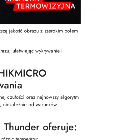
szą jakość obrazu z szerokim polem
razu, ułatwiając wykrywanie i
e HIKMICRO
wania
ej czułości oraz najnowszy algorytm
, niezależnie od warunków
Thunder oferuje:
różnic temperatur.