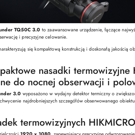
under TQ50C 3.0
to zaawansowane urządzenie, łączące najwyż
erwację i precyzyjne celowanie.
arakteryzują się kompaktową konstrukcją i doskonałą jakością ob
paktowe nasadki termowizyjn
lne do nocnej obserwacji i polo
nder 3.0
wyposażono w wydajny detektor termiczny o zwiększon
uchwycenie najdrobniejszych szczegółów obserwowanego obiektu
adek termowizyjnych HIKMICRO 
zielczości
1920 × 1080
, zapewniający precyzyjne odwzorowanie 