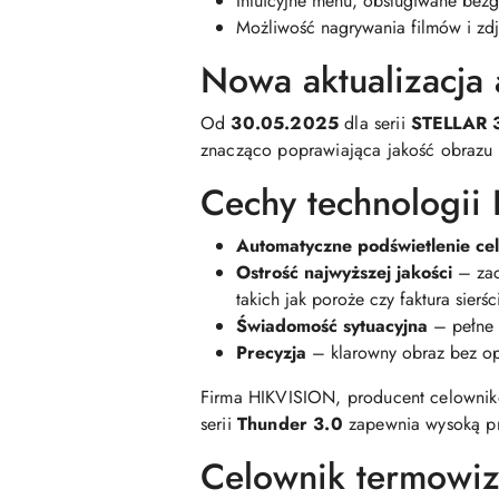
Intuicyjne menu, obsługiwane bez
Możliwość nagrywania filmów i z
Nowa aktualizacja
Od
30.05.2025
dla serii
STELLAR 
znacząco poprawiająca jakość obrazu i
Cechy technologii
Automatyczne podświetlenie ce
Ostrość najwyższej jakości
– zac
takich jak poroże czy faktura sierśc
Świadomość sytuacyjna
– pełne o
Precyzja
– klarowny obraz bez opó
Firma HIKVISION, producent celowni
serii
Thunder 3.0
zapewnia wysoką pre
Celownik termowi