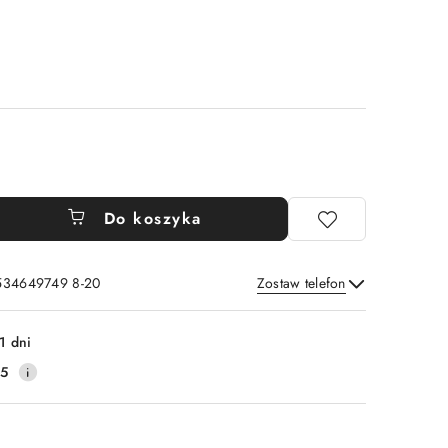
Do koszyka
 534649749 8-20
Zostaw telefon
Wyślij
1 dni
25