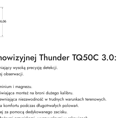
mowizyjnej Thunder TQ50C 3.0:
iający wysoką precyzję detekcji.
j obserwacji.
minium i magnezu.
wiająca montaż na broni dużego kalibru.
pewniająca niezawodność w trudnych warunkach terenowych.
a komfortu podczas długotrwałych polowań.
zej za pomocą dedykowanego zacisku.