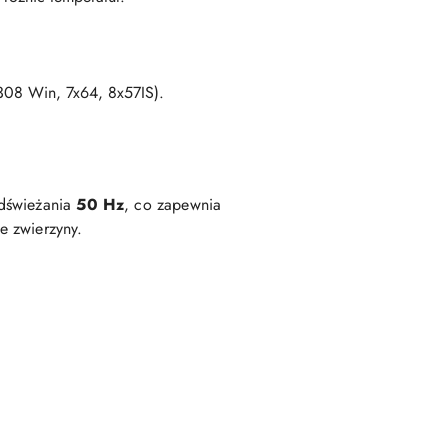
.308 Win, 7x64, 8x57IS).
odświeżania
50 Hz
, co zapewnia
e zwierzyny.