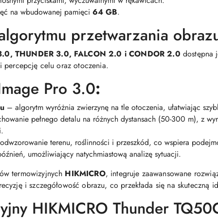
głośnymi przyciskami, wyczuwalnymi w rękawicach.
djęć na wbudowanej pamięci
64 GB
.
 algorytmu przetwarzania obrazu
3.0, THUNDER 3.0, FALCON 2.0 i CONDOR 2.0
dostępna j
 percepcję celu oraz otoczenia.
 Image Pro 3.0
:
lu
– algorytm wyróżnia zwierzynę na tle otoczenia, ułatwiając szyb
howanie pełnego detalu na różnych dystansach (50-300 m), z w
i.
dwzorowanie terenu, roślinności i przeszkód, co wspiera podejmo
źnień, umożliwiający natychmiastową analizę sytuacji.
ków termowizyjnych
HIKMICRO
, integruje zaawansowane rozwią
cyzję i szczegółowość obrazu, co przekłada się na skuteczną ide
zyjny HIKMICRO Thunder TQ50C 