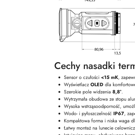
Cechy nasadki ter
Sensor o czułości
<15 mK
, zapewn
Wyświetlacz
OLED
dla komfortowe
Szerokie pole widzenia
8,8°
.
Wytrzymała obudowa ze stopu alu
Wysoka wstrząsoodporność, umożli
Wodo- i pyłoszczelność
IP67
, za
Kompaktowa forma i niska waga dl
Łatwy montaż na lunecie celownic