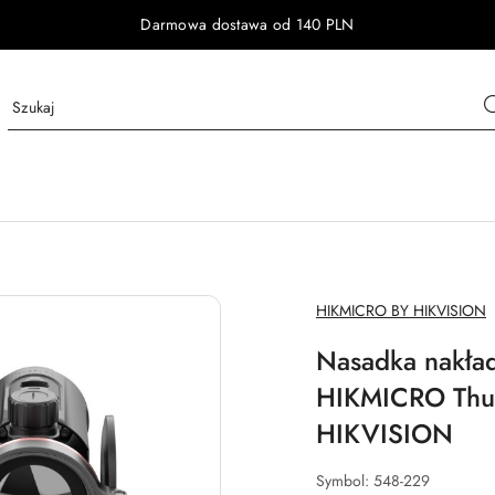
Darmowa dostawa od 140 PLN
NAZWA
HIKMICRO BY HIKVISION
PRODUCENTA:
Nasadka nakła
HIKMICRO Thu
HIKVISION
Symbol:
548-229