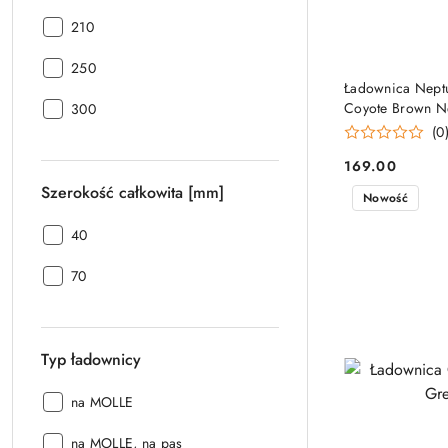
całkowita
Wysokość
[mm]:
210
całkowita
Wysokość
[mm]:
250
całkowita
Ładownica Neptu
Wysokość
Coyote Brown N
[mm]:
300
całkowita
(0
[mm]:
169.00
Cena:
Szerokość całkowita [mm]
Nowość
Szerokość
40
całkowita
Szerokość
[mm]:
70
całkowita
[mm]:
Typ ładownicy
Typ
na MOLLE
ładownicy:
Typ
na MOLLE, na pas