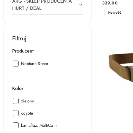
ARG - SKLEP PRODUCENTA
339.00
Cena:
HURT / DEAL
Nowość
Filtruj
Producent
Producent:
Neptune Spear
Kolor
Kolor:
zielony
Kolor:
coyote
Kolor:
kamuflaż: MultiCam