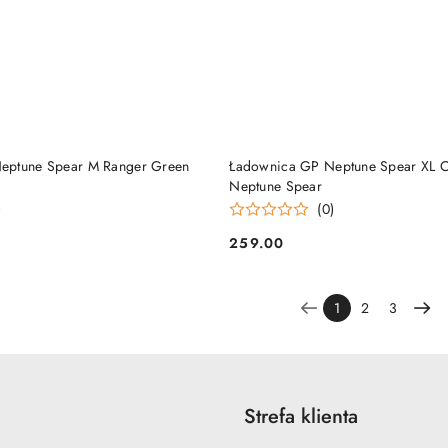
DO KOSZYKA
DO KOSZYKA
eptune Spear M Ranger Green
Ładownica GP Neptune Spear XL 
Neptune Spear
)
(0)
259.00
Cena:
1
2
3
Strefa klienta