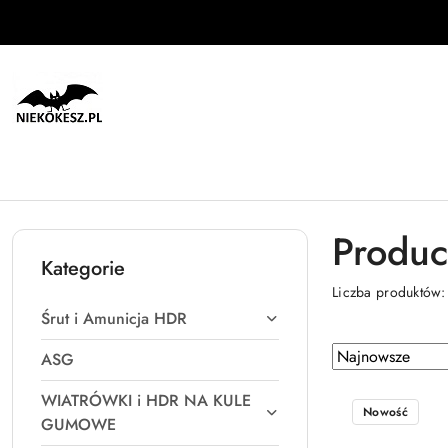
Przejdź do treści głównej
Przejdź do wyszukiwarki
Przejdź do moje konto
Przejdź do menu głównego
Przejdź do stopki
Produc
Kategorie
Liczba produktów
Śrut i Amunicja HDR
Zastosowano
Sortuj
ASG
według
sortowanie:
WIATRÓWKI i HDR NA KULE
Najnowsze.
Nowość
GUMOWE