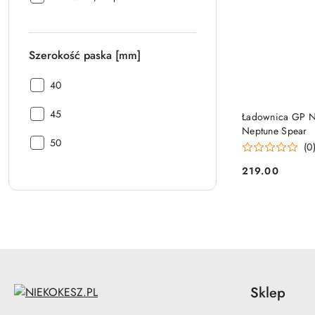
ładownicy:
Szerokość paska [mm]
Szerokość
40
paska
Szerokość
[mm]:
45
Ładownica GP N
paska
Neptune Spear
Szerokość
[mm]:
50
(0
paska
219.00
[mm]:
Cena:
Sklep