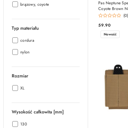
Pas Neptune Spe
Kolor:
brązowy, coyote
Coyote Brown N
(0
59.90
Cena:
Typ materiału
Nowość
Typ
cordura
materiału:
Typ
nylon
materiału:
Rozmiar
Rozmiar:
XL
Wysokość całkowita [mm]
Wysokość
130