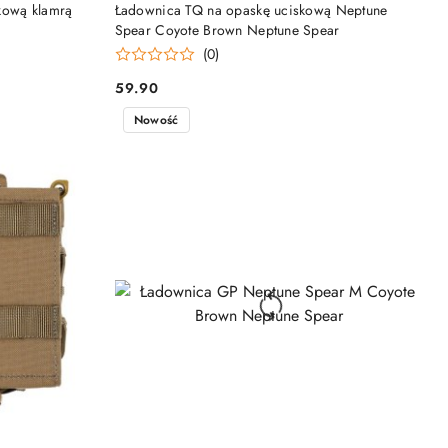
DO KOSZYKA
kową klamrą
Ładownica TQ na opaskę uciskową Neptune
Spear Coyote Brown Neptune Spear
(0)
59.90
Cena:
Nowość