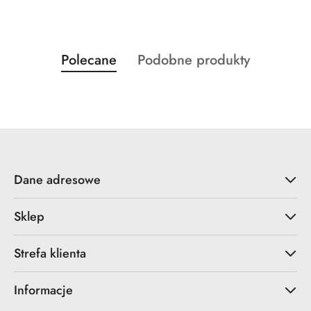
Produkty
Produkty
Polecane
Podobne produkty
Pomiń karuzelę produktów
o
o
statusie:
statusie:
Dane adresowe
Sklep
Strefa klienta
Informacje