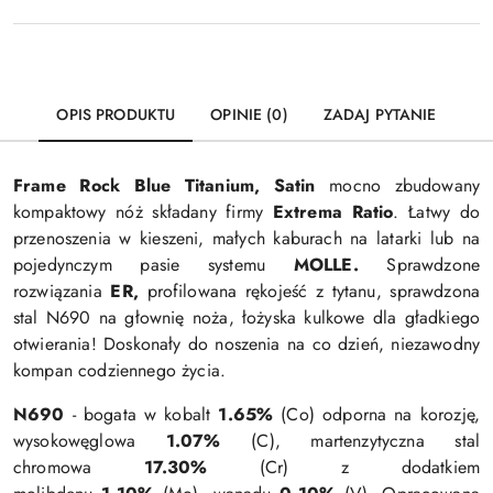
OPIS PRODUKTU
OPINIE (0)
ZADAJ PYTANIE
Frame Rock Blue Titanium, Satin
mocno zbudowany
kompaktowy nóż składany firmy
Extrema Ratio
. Łatwy do
przenoszenia w kieszeni, małych kaburach na latarki lub na
pojedynczym pasie systemu
MOLLE.
Sprawdzone
rozwiązania
ER,
profilowana rękojeść z tytanu, sprawdzona
stal N690 na głownię noża, łożyska kulkowe dla gładkiego
otwierania! Doskonały do noszenia na co dzień, niezawodny
kompan codziennego życia.
N690
- bogata w kobalt
1.65%
(Co) odporna na korozję,
wysokowęglowa
1.07%
(C), martenzytyczna stal
chromowa
17.30%
(Cr) z dodatkiem