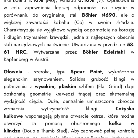
molibdenu
1.10%
(Mo), wanadu
0.10%
(V). Opracowana
w celu zapewnienia lepszej odporności na zużycie w
porównaniu do oryginalnej stali
Böhler
N690
, ale o
większej zawartości kobaltu (Co) w swoim składzie.
Charakteryzuje się wyjątkowo wysoką odpornością na korozję
i długim trzymaniem krawędzi. Jedna z najlepszych obecnie
stali narzędziowych na świecie. Utwardzana w przedziale
58-
61 HRC.
Wytwarzana przez
Böhler Edelstahl
w
Kapfenberg w Austrii.
Głownia
- szeroka, typu
Spear
Point,
wykończona
eleganckim satynowaniem
.
Solidna
grubość klingi w
połączeniu z
wysokim, płaskim
szlifem (Flat Grind) daje
doskonałą geometrię krawędzi tnącej oraz ekstremalną
wydajność cięcia. Duże, centralnie umieszczone zbrocze
wzmacnia wytrzymałość klingi.
Łożyska
kulkowe
wspomagają płynne otwarcie ostrza, które można
otworzyć za pomocą obustronnego
kołka w
klindze
(Double Thumb Stud)
.
Aby zachować pełną kontrolę