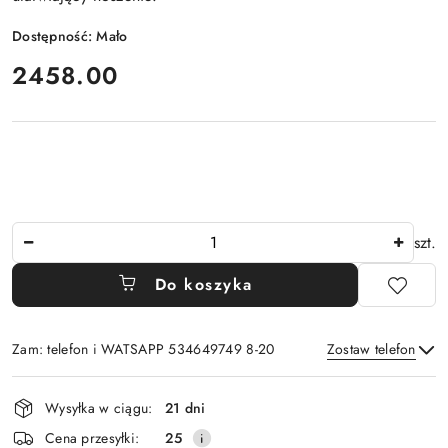
Dostępność:
Mało
cena:
2458.00
Ilość
szt.
Do koszyka
Zam: telefon i WATSAPP 534649749 8-20
Zostaw telefon
Dostępność
Wysyłka w ciągu:
21 dni
i
Wyślij
Cena przesyłki:
25
dostawa