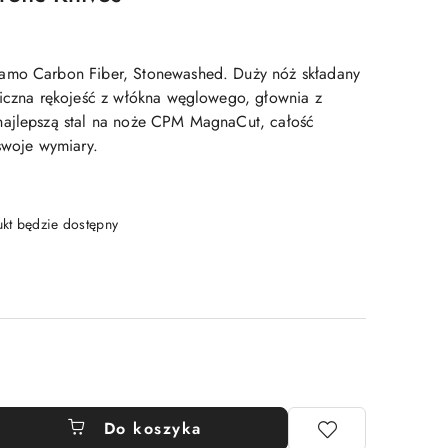
amo Carbon Fiber, Stonewashed. Duży nóż składany
miczna rękojeść z włókna węglowego, głownia z
najlepszą stal na noże CPM MagnaCut, całość
swoje wymiary.
t będzie dostępny
Do koszyka