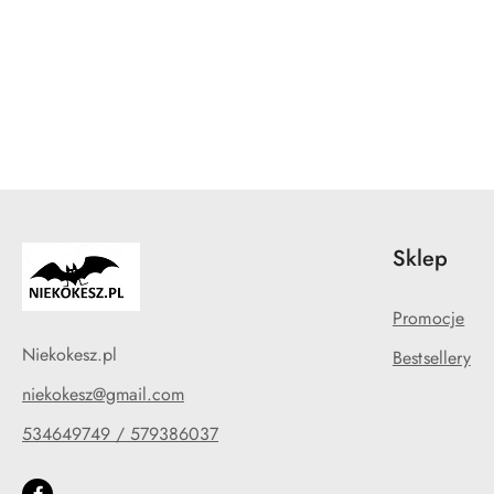
Pomiń karuzelę produktów
Sklep
Promocje
Niekokesz.pl
Bestsellery
niekokesz@gmail.com
534649749 / 579386037