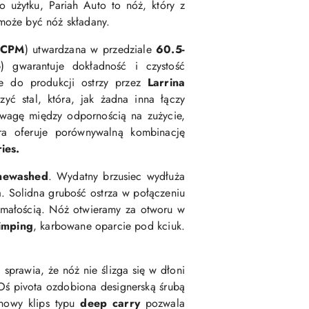
 użytku, Pariah Auto to nóż, który z
może być nóż składany.
(
CPM
) utwardzana w przedziale
60.5-
) gwarantuje dokładność i czystość
ie do produkcji ostrzy przez
Larrina
zyć stal, która, jak żadna inna
łączy
nowagę między odpornością na zużycie,
óra oferuje porównywalną kombinację
ies.
newashed
. Wydatny brzusiec wydłuża
a. Solidna grubość ostrza w połączeniu
zymałością. Nóż otwieramy za otworu w
imping
, karbowane oparcie pod kciuk.
 sprawia, że
nóż nie ślizga się w dłoni
ś pivota ozdobiona designerską śrubą
nowy klips
typu
deep carry
pozwala