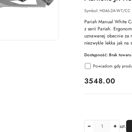
Symbol:
H046-2A-WT/CC
Pariah Manual White C
z serii Pariah. Ergono
uznawanej obecnie za 
niezwykle lekka jak na 
Dostępność:
Brak towaru
Powiadom gdy produk
cena:
3548.00
Ilość
szt.