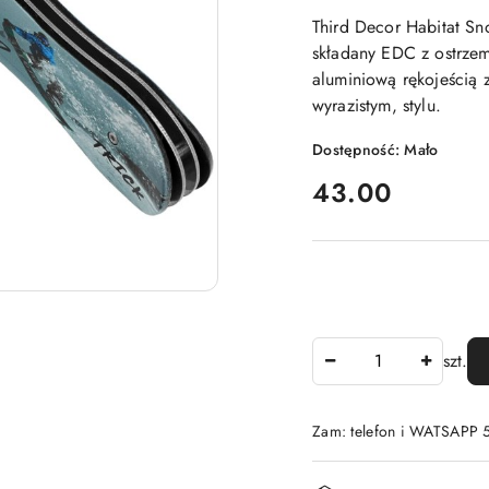
Third Decor Habitat S
składany EDC z ostrzem
aluminiową rękojeścią z
wyrazistym, stylu.
Dostępność:
Mało
cena:
43.00
Ilość
szt.
Zam: telefon i WATSAPP
Dostępność