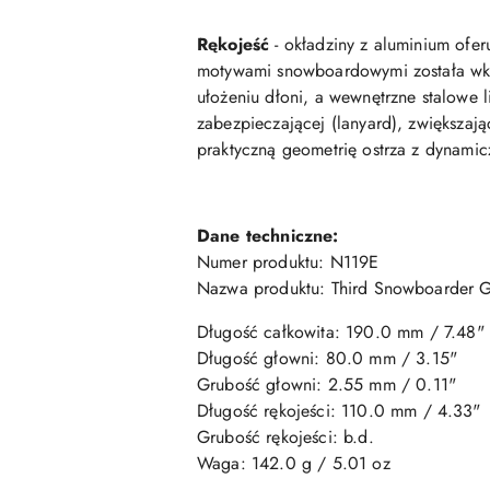
Rękojeść
- okładziny z aluminium ofer
motywami snowboardowymi została wkom
ułożeniu dłoni, a wewnętrzne stalowe l
zabezpieczającej (lanyard), zwiększaj
praktyczną geometrię ostrza z dynamic
Dane techniczne:
Numer produktu: N119E
Nazwa produktu: Third Snowboarder G
Długość całkowita: 190
.0
mm
/
7.48
"
Długość głowni:
80.0
mm /
3.15
"
Grubość
głowni
: 2.55 mm / 0.11"
Długość rękojeści: 110
.0
mm /
4
.33
"
Grubość rękojeści: b.d.
Waga: 142
.0
g / 5
.01
oz