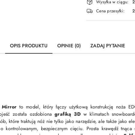
Wysyłka w ciągu:
2
i
Cena przesyłki:
dostawa
OPIS PRODUKTU
OPINIE (0)
ZADAJ PYTANIE
 Mirror
to model, który łączy użytkową konstrukcję noża ED
kojeść została ozdobiona
grafiką 3D
w klimatach snowboardo
b, które traktują nóż nie tylko jako narzędzie, ale także jako el
 o kontrolowanym, bezpiecznym cięciu. Prosta krawędź tnąca 