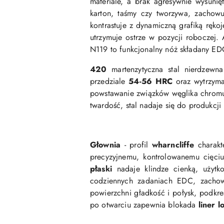
materiale, a brak agresywnie wysuni
karton, taśmy czy tworzywa, zachowu
kontrastuje z dynamiczną grafiką ręko
utrzymuje ostrze w pozycji roboczej. 
N119 to funkcjonalny nóż składany ED
420
martenzytyczna stal nierdzew
przedziale
54-56 HRC
oraz wytrzym
powstawanie związków węglika chromu
twardość, stal nadaje się do produkcji
Głownia
- profil
wharncliffe
charakt
precyzyjnemu, kontrolowanemu cięciu
płaski
nadaje klindze cienką, użytk
codziennych zadaniach EDC, zachow
powierzchni gładkość i połysk, podkreś
po otwarciu zapewnia blokada
liner l