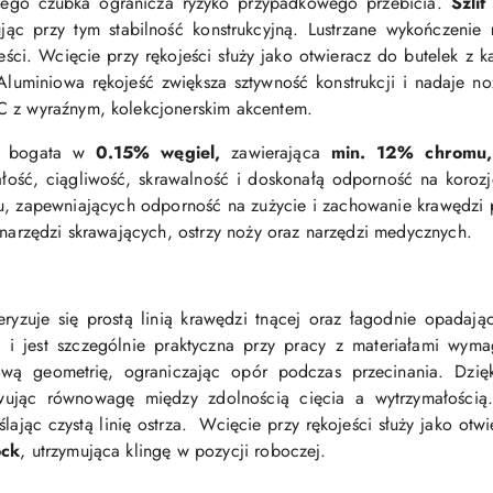
ętego czubka ogranicza ryzyko przypadkowego przebicia.
Szlif
jąc przy tym stabilność konstrukcyjną. Lustrzane wykończenie
jeści. Wcięcie przy rękojeści służy jako otwieracz do butelek 
Aluminiowa rękojeść zwiększa sztywność konstrukcji i nadaje n
C z wyraźnym, kolekcjonerskim akcentem.
na bogata w
0.15%
węgiel,
zawierająca
min. 12% chromu,
ałość, ciągliwość, skrawalność i doskonałą odporność na koro
, zapewniających odporność na zużycie i zachowanie krawędzi 
 narzędzi skrawających, ostrzy noży oraz narzędzi medycznych.
eryzuje się prostą linią krawędzi tnącej oraz łagodnie opadają
 i jest szczególnie praktyczna przy pracy z materiałami wyma
ową geometrię, ograniczając opór podczas przecinania. Dzię
ując równowagę między zdolnością cięcia a wytrzymałości
lając czystą linię ostrza.
Wcięcie przy rękojeści służy jako otw
ock
, utrzymująca klingę w pozycji roboczej.