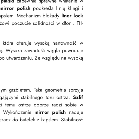
płaski
zapewnia sprawne wnikanie w
mirror polish
podkreśla linię klingi i
z kapslem. Mechanizm blokady
liner lock
ożowi poczucie solidności w dłoni. TH-
która oferuje wysoką hartowność w
zję. Wysoka zawartość węgla powoduje
po utwardzeniu. Ze względu na wysoką
cym grzbietem. Taka geometria sprzyja
gającymi stabilnego toru ostrza.
Szlif
ki temu ostrze dobrze radzi sobie w
ą. Wykończenie
mirror polish
nadaje
ieracz do butelek z kapslem.
Stabilność