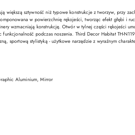
ują większą sztywność niż typowe konstrukcje z tworzyw, przy za
ponowana w powierzchnię rękojeści, tworząc efekt głębi i ruch
inery wzmacniają konstrukcję. Otwór w tylnej części rękojeści umo
ąc funkcjonalność podczas noszenia. Third Decor Habitat TH-N119
zną, sportową stylistyką - użytkowe narzędzie z wyraźnym charak
raphic Aluminium, Mirror