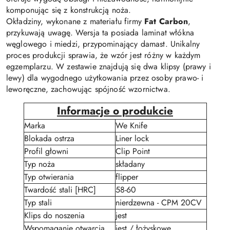
komponując się z konstrukcją noża.
Okładziny, wykonane z materiału firmy
Fat Carbon
,
przykuwają uwagę. Wersja ta posiada laminat włókna
węglowego i miedzi, przypominający damast. Unikalny
proces produkcji sprawia, że wzór jest różny w każdym
egzemplarzu. W zestawie znajdują się dwa klipsy (prawy i
lewy) dla wygodnego użytkowania przez osoby prawo- i
leworęczne, zachowując spójność wzornictwa.
Informacje o produkcie
Marka
We Knife
Blokada ostrza
Liner lock
Profil głowni
Clip Point
Typ noża
składany
Typ otwierania
flipper
Twardość stali [HRC]
58-60
Typ stali
nierdzewna - CPM 20CV
Klips do noszenia
jest
Wspomaganie otwarcia
jest / łożyskowe