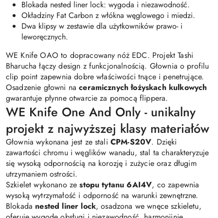
Blokada nested liner lock: wygoda i niezawodność.
Okładziny Fat Carbon z włókna węglowego i miedzi.
Dwa klipsy w zestawie dla użytkowników prawo- i
leworęcznych.
WE Knife OAO to dopracowany nóż EDC. Projekt Tashi
Bharucha łączy design z funkcjonalnością. Głownia o profilu
clip point zapewnia dobre właściwości tnące i penetrujące.
Osadzenie głowni na
ceramicznych łożyskach kulkowych
gwarantuje płynne otwarcie za pomocą flippera.
WE Knife One And Only - unikalny
projekt z najwyższej klasy materiałów
Głownia wykonana jest ze stali
CPM-S20V
. Dzięki
zawartości chromu i węglików wanadu, stal ta charakteryzuje
się wysoką odpornością na korozję i zużycie oraz długim
utrzymaniem ostrości.
Szkielet wykonano ze
stopu tytanu 6AI4V
, co zapewnia
wysoką wytrzymałość i odporność na warunki zewnętrzne.
Blokada
nested liner lock
, osadzona we wnęce szkieletu,
oferuje wygodę obsługi i niezawodność, harmonijnie