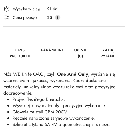
Dostępność
Wysyłka w ciągu:
21 dni
i
Wyślij
Cena przesyłki:
25
dostawa
OPIS
PARAMETRY
OPINIE
ZADAJ
PRODUKTU
(0)
PYTANIE
Nóż WE Knife OAO, czyli
One And Only
, wyróżnia się
wzornictwem i jakością wykonania. Łączy doskonałe
materiały, unikalny układ wzoru rękojeści oraz precyzyjne
dopracowanie.
Projekt Tashi'ego Bharucha.
Wysokiej klasy materiały i precyzyjne wykonanie.
Głownia ze stali CPM 20CV.
Ręcznie nanoszone satynowe wykończenie.
Szkielet z tytanu 6AI4V o geometrycznej strukturze.