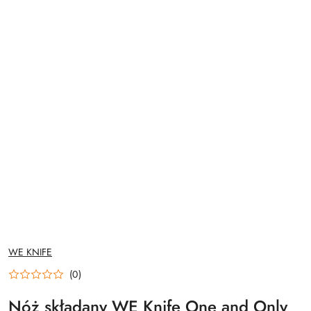
NAZWA
WE KNIFE
PRODUCENTA:
(0)
Nóż składany WE Knife One and Only