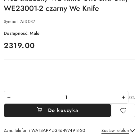
WE23001-2 czarny We Knife
Symbol:
753-087
Dostępność:
Mało
cena:
2319.00
Ilość
szt.
Do koszyka
Zam: telefon i WATSAPP 534649749 8-20
Zostaw telefon