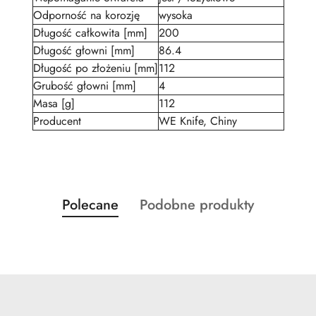
Odporność na korozję
wysoka
Długość całkowita [mm]
200
Długość głowni [mm]
86.4
Długość po złożeniu [mm]
112
Grubość głowni [mm]
4
Masa [g]
112
Producent
WE Knife, Chiny
Produkty
Produkty
Polecane
Podobne produkty
Pomiń karuzelę produktów
o
o
statusie:
statusie: