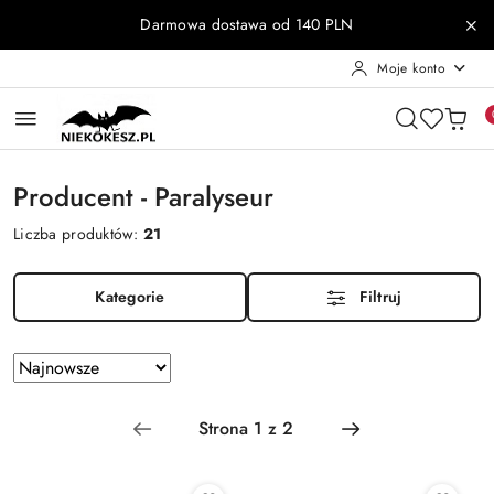
Przejdź do treści głównej
Przejdź do wyszukiwarki
Przejdź do moje konto
Przejdź do menu głównego
Przejdź do stopki
Darmowa dostawa od 140 PLN
Moje konto
Producent - Paralyseur
Liczba produktów:
21
Kategorie
Filtruj
Zastosowano
Sortuj
według
sortowanie:
Najnowsze.