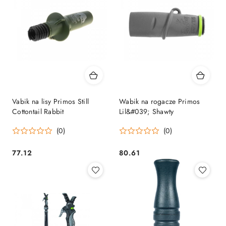
Vabik na lisy Primos Still
Wabik na rogacze Primos
Cottontail Rabbit
Lil&#039; Shawty
(0)
(0)
77.12
80.61
Cena:
Cena: