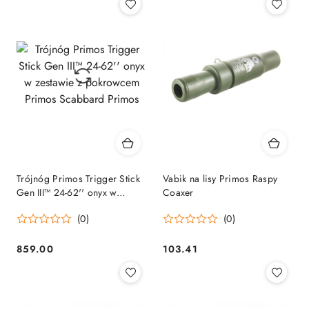
Trójnóg Primos Trigger Stick
Vabik na lisy Primos Raspy
Gen III™ 24-62'' onyx w
Coaxer
zestawie z pokrowcem Primos
(0)
(0)
Scabbard Primos
859.00
103.41
Cena:
Cena: