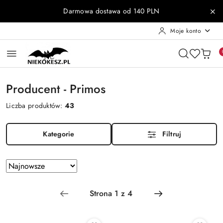
Przejdź do treści głównej
Przejdź do wyszukiwarki
Przejdź do moje konto
Przejdź do menu głównego
Przejdź do stopki
Darmowa dostawa od 140 PLN
Moje konto
Producent - Primos
Liczba produktów:
43
Kategorie
Filtruj
Zastosowano
Sortuj
według
sortowanie:
Najnowsze.