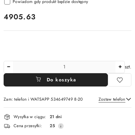
Powiadom gdy produkt będzie dostępny
cena:
4905.63
Ilość
szt.
Do koszyka
Zam: telefon i WATSAPP 534649749 8-20
Zostaw telefon
Dostępność
Wysyłka w ciągu:
21 dni
i
Wyślij
Cena przesyłki:
25
dostawa