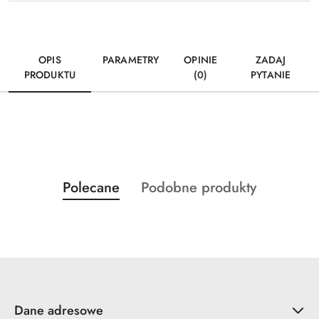
OPIS
PARAMETRY
OPINIE
ZADAJ
PRODUKTU
(0)
PYTANIE
Produkty
Produkty
Polecane
Podobne produkty
Pomiń karuzelę produktów
o
o
statusie:
statusie:
Dane adresowe