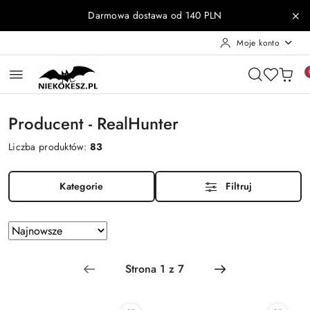
Przejdź do treści głównej
Przejdź do wyszukiwarki
Przejdź do moje konto
Przejdź do menu głównego
Przejdź do stopki
Darmowa dostawa od 140 PLN
Moje konto
Producent - RealHunter
Liczba produktów:
83
Kategorie
Filtruj
Zastosowano
Sortuj
według
sortowanie:
Najnowsze.