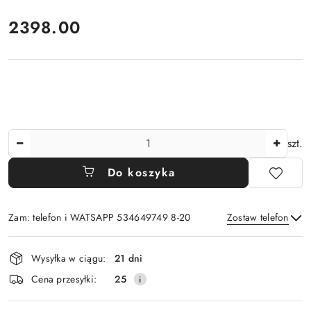
cena:
2398.00
Ilość
szt.
Do koszyka
Zam: telefon i WATSAPP 534649749 8-20
Zostaw telefon
Dostępność
Wysyłka w ciągu:
21 dni
i
Wyślij
Cena przesyłki:
25
dostawa