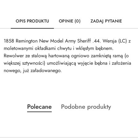
OPIS PRODUKTU
OPINIE (0)
ZADAJ PYTANIE
1858 Remington New Model Army Sheriff .44. Wersja (LC) z
moletowanymi okładkami chwytu i wklęsłym bębnem.
Rewolwer ze stalową hartowaną ogniowo zamkniętą ramą (o
większej sztywności) umożliwiającą wyjęcie bębna i założenia
nowego, już załadowanego.
Produkty
Produkty
Polecane
Podobne produkty
Pomiń karuzelę produktów
o
o
statusie:
statusie: