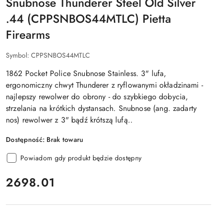
Snubnose Thunderer Steel Old Silver
.44 (CPPSNBOS44MTLC) Pietta
Firearms
Symbol:
CPPSNBOS44MTLC
1862 Pocket Police Snubnose Stainless. 3" lufa,
ergonomiczny chwyt Thunderer z ryflowanymi okładzinami -
najlepszy rewolwer do obrony - do szybkiego dobycia,
strzelania na krótkich dystansach. Snubnose (ang. zadarty
nos) rewolwer z 3" bądź krótszą lufą..
Dostępność:
Brak towaru
Powiadom gdy produkt będzie dostępny
cena:
2698.01