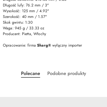
Długość lufy: 76.2 mm / 3"
Wysokość: 125 mm / 4.92"
Szerokość: 40 mm / 1.57"
Skok gwintu: 1:30
Waga: 945 g / 33.33 oz
Producent: Pietta, Włochy
Opracowanie: firma
Sharg®
wyłączny importer
Produkty
Produkty
Polecane
Podobne produkty
Pomiń karuzelę produktów
o
o
statusie:
statusie: