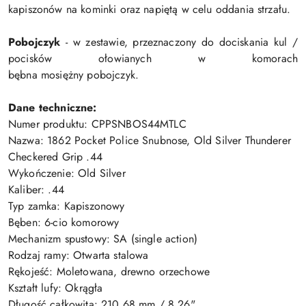
kapiszonów na kominki oraz napiętą w celu oddania strzału.
Pobojczyk
- w zestawie, przeznaczony do dociskania kul /
pocisków ołowianych w komorach
bębna
mosiężny pobojczyk.
Dane techniczne:
Numer produktu: CPPSNBOS44MTLC
Nazwa: 1862 Pocket Police Snubnose, Old Silver Thunderer
Checkered Grip .44
Wykończenie: Old Silver
Kaliber: .44
Typ zamka: Kapiszonowy
Bęben: 6-cio komorowy
Mechanizm spustowy: SA (single action)
Rodzaj ramy: Otwarta stalowa
Rękojeść: Moletowana, drewno orzechowe
Kształt lufy: Okrągła
Długość całkowita: 210.68 mm / 8.26"