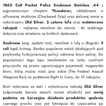
1862 Colt Pocket Police Snubnose Stainless .44
z
ergonomicznym chwytem
Thunderer,
okładzinami o
ryflowanej strukturze (
Checkered Grip) oraz stalowej ramie
w
wykończeniu
Old Silver.
3 calowa lufa
oraz
moletowana
rękojeść -
najlepszy rewolwer do obrony - do szybkiego
dobycia oraz strzelania na krótkich dystansach.
Snubnose
(ang. zadarty nos), rewolwer z lufą o długości
3
cali
bądź krótszą. Bardzo popularna wśród działających pod
przykrywką funkcjonariuszy policji odmiana broni palnej.
Do
popularności tego typu rewolwerów na rynku cywilnym
przyczyniło się prawo ograniczające pojemność magazynka
broni, którą można nosić przy sobie (The Federal Assault
Weapons Ban) na podstawie Right to Carry, do 10 nabojów.
Broń wykonana ze stali i wykończona metodą
Old Silver
(odpowiada barwie starych monet włoskich) jest
mniej
podatna na korozyjne działanie produktów spalania
czarnego prochu oraz jest łatwiejsza do czyszczenia po