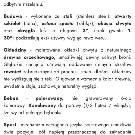
odbytym strzelaniu.
Budowa
-
wykonane ze
stali
(stainless steel):
otwarty
szkielet
(
rama),
osłona spustu
(kabłąk),
okucia chwytu
oraz
okrągła
lufa o długości
3",
(skok gwintu
1-
30"
)
podkreślają
ekskluzywny wygląd rewolweru.
Okładziny
- moletowane okładki chwytu z naturalnego
drewna orzechowego,
umożliwiają pewny uchwyt broni.
Głębokie nacięcia ułatwiają oddawanie celnych strzałów
również
zabrudzonymi od prochu i smaru dłońmi,
okładziny
nie wyślizgują się z ręki. Olejowanie wzmacnia kolor drewna,
uwydatnia słoje, zachowuje naturalny wygląd.
Bęben
-
polerowany,
nie grawerowany 6-cio
komorowy.
Kanelowany
do połowy (1/2 fluted / wklęsły),
lżejszy od
pełnego
bębenka.
Spust
-
m
echanizm naciągania języka spustowego umożliwia
dwie pozycje: pół napiętą przeznaczoną do zakładania