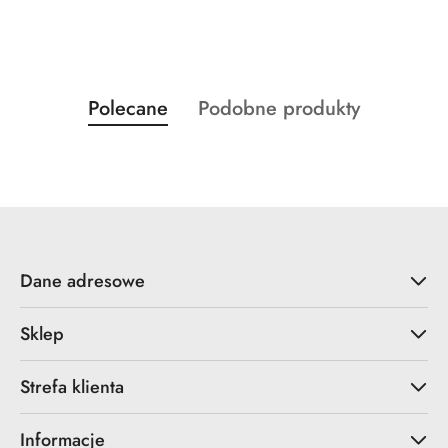
Produkty
Produkty
Polecane
Podobne produkty
Pomiń karuzelę produktów
o
o
statusie:
statusie:
Dane adresowe
Sklep
Strefa klienta
Informacje