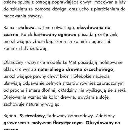
osłonę spustu z ostrogą poprawiającą chwyt, mocowanie lufy
do szkieletu za pomocą dźwigni oraz ucho z pierścieniem do
mocowania smyczy.
Rama -
stalowa
, systemu otwartego,
oksydowana na
czarno
. Kurek
hartowany ogniowo
posiada przełącznik,
umożliwiający zbicie kapiszona na kominku bębna lub
kominku lufy śrutowej.
Okładziny - wszystkie modele Le Mat posiadają moletowane
okładki chwytu z
naturalnego drewna orzechowego
,
umożliwiające pewny chwyt broni. Głębokie nacięcia
ułatwiają oddawanie celnych strzałów również zabrudzonymi
od prochu i smaru dłońmi, okładziny nie wyślizgują się z ręki.
Olejowanie wzmacnia kolor drewna, uwydatnia słoje,
zachowuje naturalny wygląd.
Bęben -
9-strzałowy
, ładowany odprzodowy. Zdobiony
grawerem z motywem florystycznym
.
Oksydowany na
czarno
.