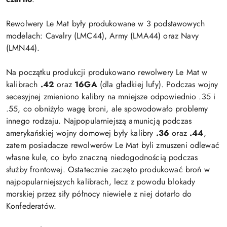
Rewolwery Le Mat były produkowane w 3 podstawowych
modelach: Cavalry (LMC44), Army (LMA44) oraz Navy
(LMN44).
Na początku produkcji produkowano rewolwery Le Mat w
kalibrach
.42
oraz
16GA
(dla gładkiej lufy). Podczas wojny
secesyjnej zmieniono kalibry na mniejsze odpowiednio .35 i
.55, co obniżyło wagę broni, ale spowodowało problemy
innego rodzaju. Najpopularniejszą amunicją podczas
amerykańskiej wojny domowej były kalibry
.36
oraz
.44
,
zatem posiadacze rewolwerów Le Mat byli zmuszeni odlewać
własne kule, co było znaczną niedogodnością podczas
służby frontowej. Ostatecznie zaczęto produkować broń w
najpopularniejszych kalibrach, lecz z powodu blokady
morskiej przez siły północy niewiele z niej dotarło do
Konfederatów.