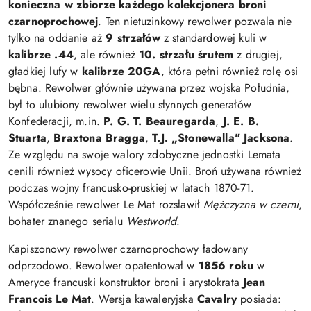
konieczna w zbiorze każdego kolekcjonera broni
czarnoprochowej
. Ten nietuzinkowy rewolwer pozwala nie
tylko na oddanie aż
9 strzałów
z standardowej kuli w
kalibrze .44
, ale również
10. strzału śrutem
z drugiej,
gładkiej lufy w
kalibrze 20GA
, która pełni również rolę osi
bębna. Rewolwer głównie używana przez wojska Południa,
był to ulubiony rewolwer wielu słynnych generałów
Konfederacji, m.in.
P. G. T. Beauregarda
,
J. E. B.
Stuarta
,
Braxtona Bragga
,
T.J. „Stonewalla" Jacksona
.
Ze względu na swoje walory zdobyczne jednostki Lemata
cenili również wysocy oficerowie Unii. Broń używana również
podczas wojny francusko-pruskiej w latach 1870-71.
Współcześnie rewolwer Le Mat rozsławił
Mężczyzna w czerni
,
bohater znanego serialu
Westworld
.
Kapiszonowy rewolwer czarnoprochowy ładowany
odprzodowo. Rewolwer opatentował w
1856 roku
w
Ameryce francuski konstruktor broni i arystokrata
Jean
Francois Le Mat
. Wersja kawaleryjska
Cavalry
posiada: