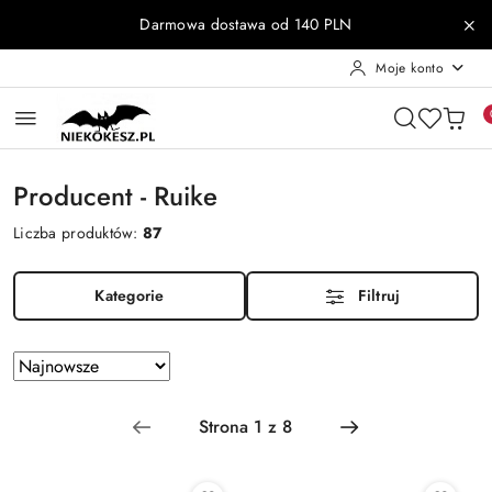
Przejdź do treści głównej
Przejdź do wyszukiwarki
Przejdź do moje konto
Przejdź do menu głównego
Przejdź do stopki
Darmowa dostawa od 140 PLN
Moje konto
Producent - Ruike
Liczba produktów:
87
Kategorie
Filtruj
Zastosowano
Sortuj
według
sortowanie:
Najnowsze.