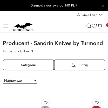
Przejdź do treści głównej
Przejdź do wyszukiwarki
Przejdź do moje konto
Przejdź do menu głównego
Przejdź do stopki
Darmowa dostawa od 140 PLN
Moje konto
Producent - Sandrin Knives by Turmond
Liczba produktów:
7
Kategorie
Filtruj
Zastosowano
Sortuj
według
sortowanie:
Najnowsze.