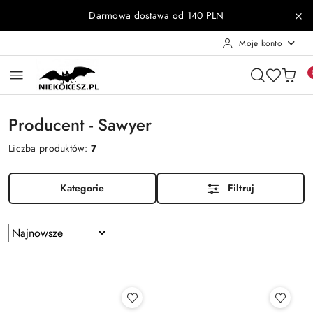
Przejdź do treści głównej
Przejdź do wyszukiwarki
Przejdź do moje konto
Przejdź do menu głównego
Przejdź do stopki
Darmowa dostawa od 140 PLN
Moje konto
Producent - Sawyer
Liczba produktów:
7
Kategorie
Filtruj
Zastosowano
Sortuj
według
sortowanie:
Najnowsze.