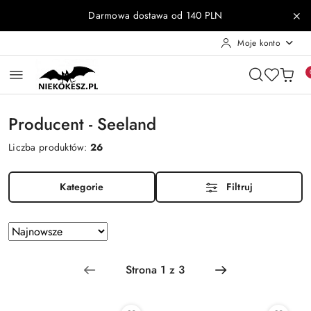
Przejdź do treści głównej
Przejdź do wyszukiwarki
Przejdź do moje konto
Przejdź do menu głównego
Przejdź do stopki
Darmowa dostawa od 140 PLN
Moje konto
Producent - Seeland
Liczba produktów:
26
Kategorie
Filtruj
Zastosowano
Sortuj
według
sortowanie:
Najnowsze.