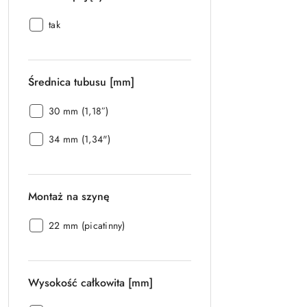
Kołek
tak
stopujący:
Średnica tubusu [mm]
Średnica
30 mm (1,18″)
tubusu
Średnica
[mm]:
34 mm (1,34")
tubusu
[mm]:
Montaż na szynę
Montaż
22 mm (picatinny)
na
szynę:
Wysokość całkowita [mm]