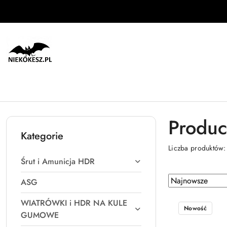
Przejdź do treści głównej
Przejdź do wyszukiwarki
Przejdź do moje konto
Przejdź do menu głównego
Przejdź do stopki
Produc
Kategorie
Liczba produktów
Śrut i Amunicja HDR
Zastosowano
Sortuj
ASG
według
sortowanie:
WIATRÓWKI i HDR NA KULE
Najnowsze.
Nowość
GUMOWE