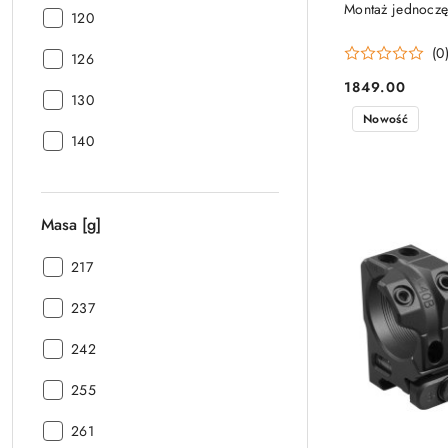
Montaż jednoczę
Długość
120
całkowita
(0
Długość
[mm]:
126
całkowita
1849.00
Cena:
Długość
[mm]:
130
Nowość
całkowita
Długość
[mm]:
140
całkowita
[mm]:
Masa [g]
Masa
217
[g]:
Masa
237
[g]:
Masa
242
[g]:
Masa
255
[g]:
Masa
261