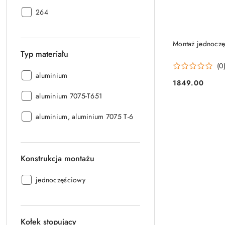
[g]:
Masa
264
[g]:
Montaż jednocz
Typ materiału
(0
Typ
aluminium
1849.00
materiału:
Cena:
Typ
aluminium 7075-T651
materiału:
Typ
aluminium, aluminium 7075 T-6
materiału:
Konstrukcja montażu
Konstrukcja
jednoczęściowy
montażu:
Kołek stopujący