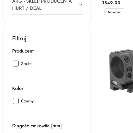
ARG - SKLEP PRODUCENTA
1849.00
Cena:
HURT / DEAL
Nowość
Filtruj
Producent
Producent:
Spuhr
Kolor
Kolor:
Czarny
Długość całkowita [mm]