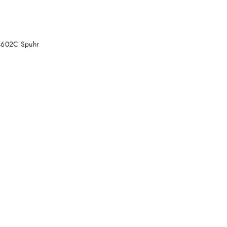
NY
4602C Spuhr