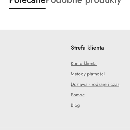
o
o
statusie:
statusie:
Strefa klienta
Konto klienta
Metody płatności
Dostawa - rodzaje i czas
Pomoc
Blog