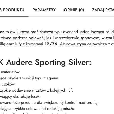
S PRODUKTU
PARAMETRY
OPINIE (0)
ZADAJ PYT
ver
to dwulufowa broń śrutowa typu over-and-under, łącząca soli
 zarówno podczas polowań, jak i w strzelectwie sportowym, w ty
llę oraz lufy z komorami
12/76
. Ażurowa szyna celownicza z 
K Audere Sporting Silver:
 materiałów.
jące użycie amunicji typu magnum.
h czoków.
zybkie oddawanie strzałów z kolejnych luf.
iający ekstrakcję łusek.
owane łoże przednie dla zwiększonej kontroli nad bronią.
ająca szybkie celowanie i redukcję mirażu.