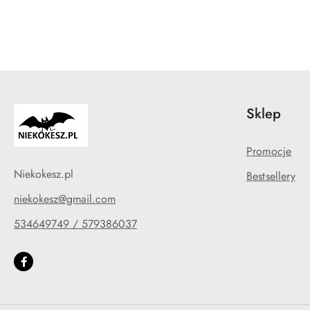
Pomiń karuzelę produktów
Sklep
Promocje
Niekokesz.pl
Bestsellery
niekokesz@gmail.com
534649749 / 579386037