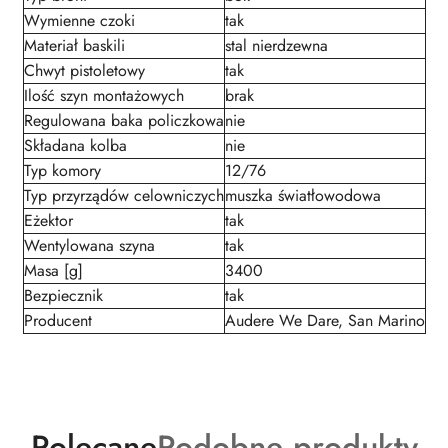
Wymienne czoki
tak
Materiał baskili
stal nierdzewna
Chwyt pistoletowy
tak
Ilość szyn montażowych
brak
Regulowana baka policzkowa
nie
Składana kolba
nie
Typ komory
12/76
Typ przyrządów celowniczych
muszka światłowodowa
Eżektor
tak
Wentylowana szyna
tak
Masa [g]
3400
Bezpiecznik
tak
Producent
Audere We Dare, San Marino
Produkty
Produkty
Polecane
Podobne produkty