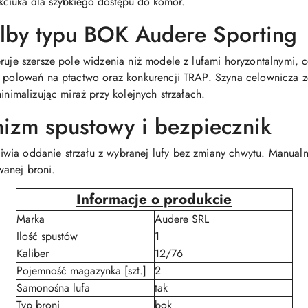
kciuka dla szybkiego dostępu do komór.
elby typu BOK Audere Sporting
eruje szersze pole widzenia niż modele z lufami horyzontalnymi,
do polowań na ptactwo oraz konkurencji TRAP. Szyna celownicza
inimalizując miraż przy kolejnych strzałach.
izm spustowy i bezpiecznik
wia oddanie strzału z wybranej lufy bez zmiany chwytu. Manual
anej broni.
Informacje o produkcie
Marka
Audere SRL
Ilość spustów
1
Kaliber
12/76
Pojemność magazynka [szt.]
2
Samonośna lufa
tak
Typ broni
bok