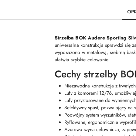
OPI
Strzelba BOK Audere Sporting Sil
uniwersalna konstrukcja sprawdzi się
wyposażono w metalową, srebrną baski
ułatwia szybkie celowanie.
Cechy strzelby BO
Niezawodna konstrukcja z trwałych
Lufy z komorami 12/76, umożliwia
Lufy przystosowane do wymiennyc
Selektywny spust, pozwalający na s
Podwójny system wyrzutników, ułatw
Ryflowane, ergonomicznie wyprofil
Ażurowa szyna celownicza, zapewni