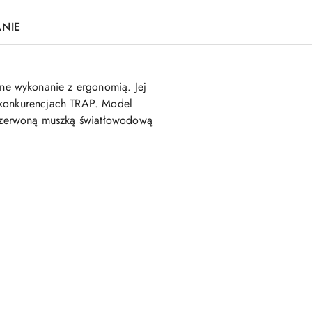
ANIE
dne wykonanie z ergonomią. Jej
m konkurencjach TRAP. Model
czerwoną muszką światłowodową