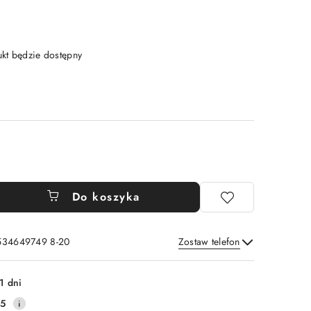
t będzie dostępny
Do koszyka
 534649749 8-20
Zostaw telefon
Wyślij
1 dni
25