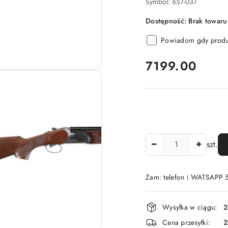
Symbol:
657-037
Dostępność:
Brak towaru
Powiadom gdy produk
cena:
7199.00
Ilość
szt.
Zam: telefon i WATSAPP
Dostępność
Wysyłka w ciągu:
2
i
Cena przesyłki: