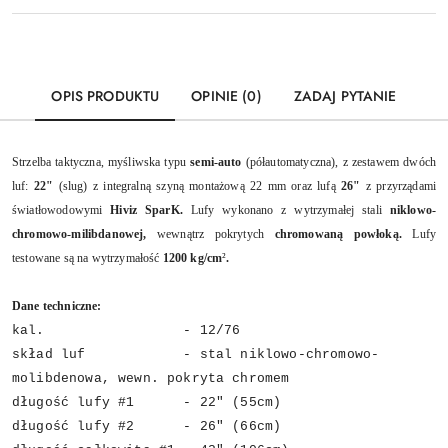
OPIS PRODUKTU
OPINIE (0)
ZADAJ PYTANIE
Strzelba taktyczna, myśliwska typu
semi-auto
(półautomatyczna), z zestawem dwóch
luf:
22"
(slug) z integralną szyną montażową 22 mm oraz lufą
26"
z przyrządami
światłowodowymi
Hiviz SparK.
Lufy wykonano z wytrzymałej stali
niklowo-
chromowo-milibdanowej,
wewnątrz pokrytych
chromowaną powłoką.
Lufy
testowane są na wytrzymałość
1200 kg/cm
²
.
Dane techniczne:
kal. - 12/76
skład luf - stal niklowo-chromowo-
molibdenowa, wewn. pokryta chromem
długość lufy #1 - 22" (55cm)
długość lufy #2 - 26" (66cm)