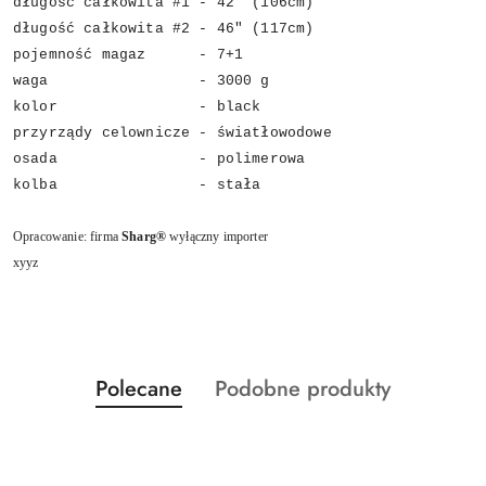
długość całkowita #1 - 42" (106cm)
długość całkowita #2 - 46" (117cm)
pojemność magaz - 7+1
waga - 3000 g
kolor - black
przyrządy celownicze - światłowodowe
osada - polimerowa
kolba - stała
Opracowanie: firma
Sharg®
wyłączny importer
xyyz
Produkty
Produkty
Polecane
Podobne produkty
Pomiń karuzelę produktów
o
o
statusie:
statusie: