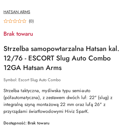
NAZWA
HATSAN ARMS
PRODUCENTA:
(0)
Brak towaru
Strzelba samopowtarzalna Hatsan kal.
12/76 - ESCORT Slug Auto Combo
12GA Hatsan Arms
Symbol:
Escort Slug Auto Combo
Strzelba taktyczna, myśliwska typu semi-auto
(półautomatyczna), z zestawem dwóch luf: 22" (slug) z
integralną szyną montażową 22 mm oraz lufą 26" z
przyrządami światłowodowymi Hiviz SparK.
Dostępność:
Brak towaru