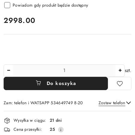
Powiadom gdy produkt będzie dostępny
cena:
2998.00
Ilość
szt.
Do koszyka
Zam: telefon i WATSAPP 534649749 8-20
Zostaw telefon
Dostępność
Wysyłka w ciągu:
21 dni
i
Wyślij
Cena przesyłki:
25
dostawa