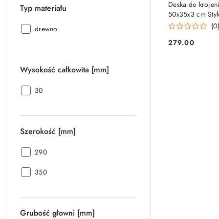
Deska do krojeni
Typ materiału
50x35x3 cm Styl
(0
Typ
drewno
materiału:
279.00
Cena:
Wysokość całkowita [mm]
Wysokość
30
całkowita
[mm]:
Szerokość [mm]
Szerokość
290
[mm]:
Szerokość
350
[mm]:
Grubość głowni [mm]