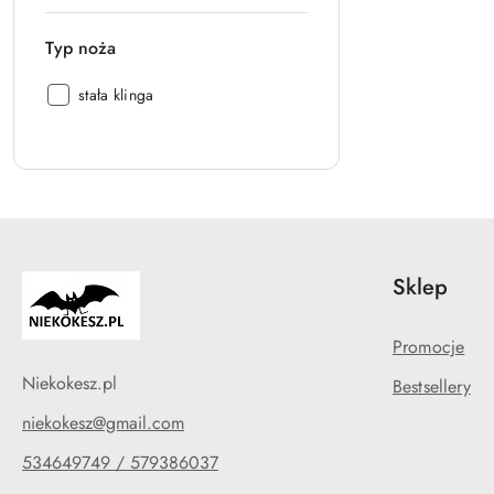
[HRC]:
Typ noża
Typ
stała klinga
noża:
Sklep
Promocje
Niekokesz.pl
Bestsellery
niekokesz@gmail.com
534649749 / 579386037