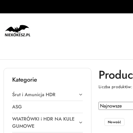
Przejdź do treści głównej
Przejdź do wyszukiwarki
Przejdź do moje konto
Przejdź do menu głównego
Przejdź do stopki
Produce
Kategorie
Liczba produktów
Śrut i Amunicja HDR
Zastosowano
Sortuj
ASG
według
sortowanie:
WIATRÓWKI i HDR NA KULE
Najnowsze.
Nowość
GUMOWE