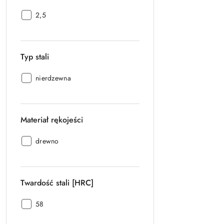
Grubość
2,5
głowni
[mm]:
Typ stali
Typ
nierdzewna
stali:
Materiał rękojeści
Materiał
drewno
rękojeści:
Twardość stali [HRC]
Twardość
58
stali