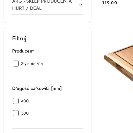
ARG - SKLEP PRODUCENTA
119.00
Cena:
HURT / DEAL
Filtruj
Producent
Producent:
Style de Vie
Długość całkowita [mm]
Długość
400
całkowita
Długość
[mm]:
500
całkowita
[mm]: