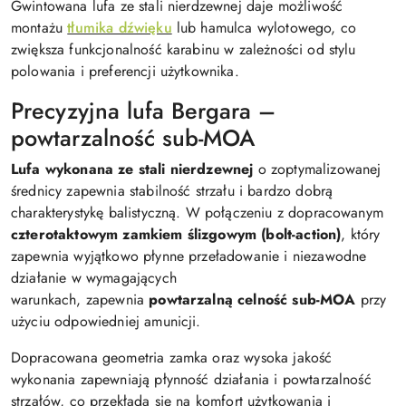
Gwintowana lufa ze stali nierdzewnej daje możliwość
montażu
tłumika dźwięku
lub hamulca wylotowego, co
zwiększa funkcjonalność karabinu w zależności od stylu
polowania i preferencji użytkownika.
Precyzyjna lufa Bergara –
powtarzalność sub-MOA
Lufa wykonana ze stali nierdzewnej
o zoptymalizowanej
średnicy zapewnia stabilność strzału i bardzo dobrą
charakterystykę balistyczną. W połączeniu z dopracowanym
czterotaktowym zamkiem ślizgowym (bolt-action)
, który
zapewnia wyjątkowo płynne przeładowanie i niezawodne
działanie w wymagających
warunkach, zapewnia
powtarzalną celność sub-MOA
przy
użyciu odpowiedniej amunicji.
Dopracowana geometria zamka oraz wysoka jakość
wykonania zapewniają płynność działania i powtarzalność
strzałów, co przekłada się na komfort użytkowania i