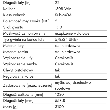
Długość lufy [in]
22
Kaliber
.308 Win
Klasa celności
Sub‑MOA
Pojemność magazynka [szt.]
5
Skok gwintu
1:10
Możliwość zamontowania
urządzenie wylotowe
Typ gwintu na końcu lufy
5/8x24 UNEF
Materiał lufy
stal nierdzewna
Materiał zamka
stal nierdzewna
Wykończenie lufy
Cerakote®
Wykończenie zamka
Cerakote®
Chwyt pistoletowy
tak
Regulowana kolba
tak
myślistwo, strzelectwo
Zastosowanie (przeznaczenie)
sportowe
Długość całkowita [mm]
1030
Długość lufy [mm]
558,8
Masa [g]
3100