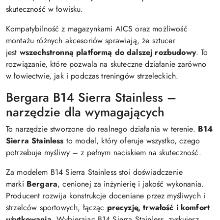
skuteczność w łowisku.
Kompatybilność z magazynkami AICS oraz możliwość
montażu różnych akcesoriów sprawiają, że sztucer
jest
wszechstronną platformą do dalszej rozbudowy
. To
rozwiązanie, które pozwala na skuteczne działanie zarówno
w łowiectwie, jak i podczas treningów strzeleckich.
Bergara B14 Sierra Stainless –
narzędzie dla wymagających
To narzędzie stworzone do realnego działania w terenie.
B14
Sierra
Stainless
to model, który oferuje wszystko, czego
potrzebuje myśliwy – z pełnym naciskiem na skuteczność.
Za modelem B14 Sierra Stainless stoi doświadczenie
marki
Bergara
, cenionej za inżynierię i jakość wykonania.
Producent rozwija konstrukcje doceniane przez myśliwych i
strzelców sportowych, łącząc
precyzję, trwałość i komfort
użytkowania
. Wybierając B14 Sierra Stainless, zyskujesz