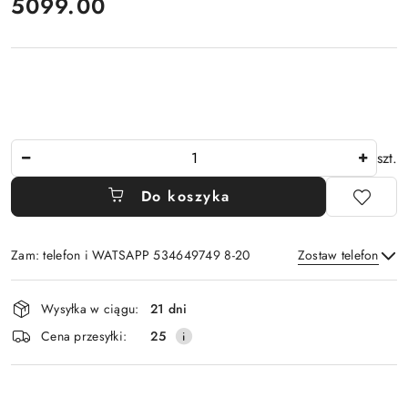
cena:
5099.00
Ilość
szt.
Do koszyka
Zam: telefon i WATSAPP 534649749 8-20
Zostaw telefon
Dostępność
Wysyłka w ciągu:
21 dni
i
Wyślij
Cena przesyłki:
25
dostawa