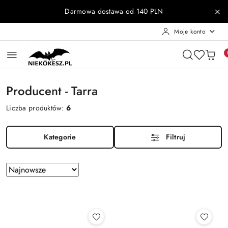
Przejdź do treści głównej
Przejdź do wyszukiwarki
Przejdź do moje konto
Przejdź do menu głównego
Przejdź do stopki
Darmowa dostawa od 140 PLN
Moje konto
Producent - Tarra
Liczba produktów:
6
Kategorie
Filtruj
Zastosowano
Sortuj
według
sortowanie:
Najnowsze.