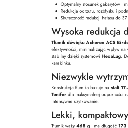
Optymalny stosunek gabarytów i ma
Redukcja odrzutu, rozbłysku i po
Skuteczność redukcji hałasu do 37
Wysoka redukcja d
Tłumik dźwięku Acheron ACS Bir
efektywności, minimalizując wpływ na 
stabilny dzięki systemowi
HexaLug
. D
karabinku.
Niezwykle wytrzyma
Konstrukcja tłumika bazuje na
stali 17
Tenifer
dla maksymalnej odporności n
intensywne użytkowanie.
Lekki, kompaktowy
Tłumik waży
468 g
i ma długość
173