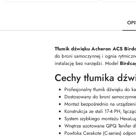
OPI
Tłumik dźwięku Acheron ACS Bird
do broni samoczynnej i ognia rytmicz
instalację bez narzędzi. Model
Birdc
Cechy tłumika dź
Profesjonalny tłumik dźwięku do k
Dostosowany do broni samoczynnej
Montaż bezpośrednio na urządzeni
Konstrukcja ze stali 17-4 PH, łącz
System szybkiego montażu HexaLu
Wnętrze azotowane QPQ Tenifer dl
Powłoka Cerakote (C-series) odpor