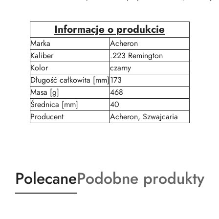
Informacje o produkcie
Marka
Acheron
Kaliber
.223 Remington
Kolor
czarny
Długość całkowita [mm]
173
Masa [g]
468
Średnica [mm]
40
Producent
Acheron, Szwajcaria
Produkty
Produkty
Polecane
Podobne produkty
o
o
statusie:
statusie: