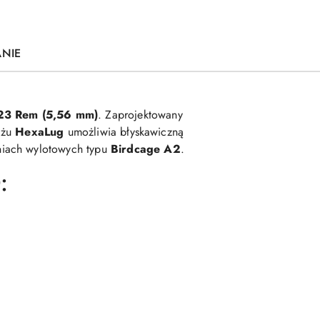
ANIE
23 Rem (5,56 mm)
. Zaprojektowany
ażu
HexaLug
umożliwia błyskawiczną
niach wylotowych typu
Birdcage A2
.
: