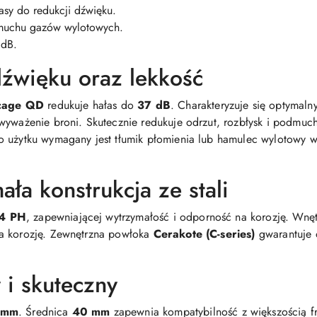
sy do redukcji dźwięku.
dmuchu gazów wylotowych.
 dB.
źwięku oraz lekkość
dcage QD
redukuje hałas do
37 dB
. Charakteryzuje się optymal
wyważenie broni. Skutecznie redukuje odrzut, rozbłysk i podmu
o użytku wymagany jest tłumik płomienia lub hamulec wylotowy 
ła konstrukcja ze stali
-4 PH
, zapewniającej wytrzymałość i odporność na korozję. Wnę
a korozję. Zewnętrzna powłoka
Cerakote (C-series)
gwarantuje 
 i skuteczny
 mm
. Średnica
40 mm
zapewnia kompatybilność z większością fr