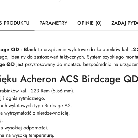
S PRODUKTU
PARAMETRY
OPINIE (0)
ZADAJ PYT
cage QD - Black
to urządzenie wylotowe do karabinków kal.
.2
nego, idealny do zastosowań taktycznych. System szybkiego mont
age QD
jest przystosowany do montażu bezpośrednio na urządze
więku Acheron ACS Birdcage QD
arabinków kal. .223 Rem (5,56 mm).
 i ognia rytmicznego.
ach wylotowych typu Birdcage A2.
ąca wytrzymałość z nierdzewnością.
g.
a wysokiej odporności.
na na wysoką temperaturę.