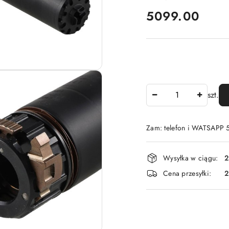
cena:
5099.00
Ilość
szt.
Zam: telefon i WATSAPP
Dostępność
Wysyłka w ciągu:
2
i
Cena przesyłki:
dostawa