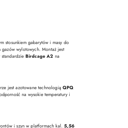
nym stosunkiem gabarytów i masy do
ch gazów wylotowych. Montaż jest
w standardzie
Birdcage A2
na
trze jest azotowane technologią
QPQ
odporność na wysokie temperatury i
ontów i szyn w platformach kal.
5,56