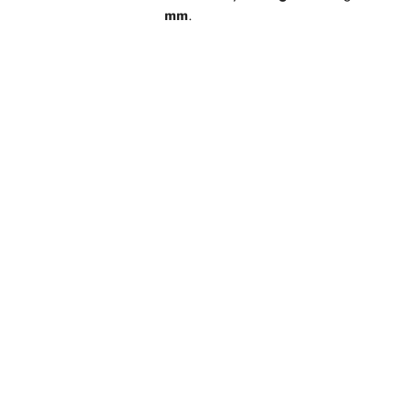
mm
.
Pomiń karuzelę produktów