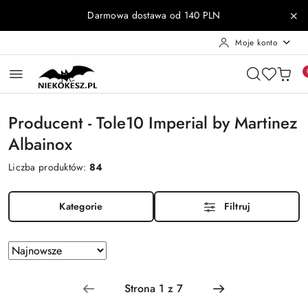
Przejdź do treści głównej
Przejdź do wyszukiwarki
Przejdź do moje konto
Przejdź do menu głównego
Przejdź do stopki
Darmowa dostawa od 140 PLN
Moje konto
Producent - Tole10 Imperial by Martinez
Albainox
Liczba produktów:
84
Kategorie
Filtruj
Zastosowano
Sortuj
według
sortowanie:
Najnowsze.