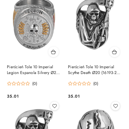
Pierścień Tole 10 Imperial
Pierścień Tole 10 Imperial
Legion Espanola Silvery Ø21
Scythe Death Ø20 (16193-20)
(16168-21) Tole10 Imperial by
Tole10 Imperial by Martinez
(0)
(0)
Martinez Albainox
Albainox
35.01
35.01
Cena:
Cena: