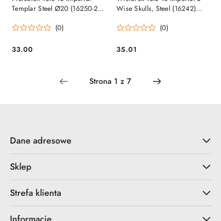
Templar Steel Ø20 (16250-20)
Wise Skulls, Steel (16242)
Tole10 Imperial by Martinez
Tole10 Imperial by Martinez
(0)
(0)
Albainox
Albainox
33.00
35.01
Cena:
Cena:
Dane adresowe
Sklep
Strefa klienta
Informacje