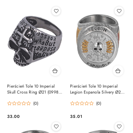
Pierścień Tole 10 Imperial
Pierścień Tole 10 Imperial
Skull Cross Ring Ø21 (09984-
Legion Espanola Silvery Ø20
21) Tole10 Imperial by
(16168-20) Tole10 Imperial by
(0)
(0)
Martinez Albainox
Martinez Albainox
33.00
35.01
Cena:
Cena: