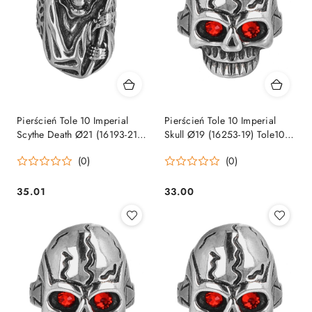
Pierścień Tole 10 Imperial
Pierścień Tole 10 Imperial
Scythe Death Ø21 (16193-21)
Skull Ø19 (16253-19) Tole10
Tole10 Imperial by Martinez
Imperial by Martinez Albainox
(0)
(0)
Albainox
35.01
33.00
Cena:
Cena: