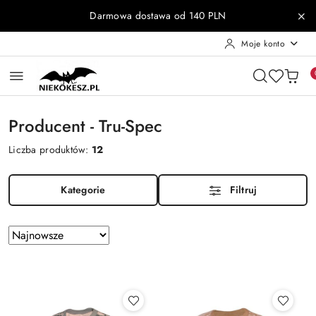
Przejdź do treści głównej
Przejdź do wyszukiwarki
Przejdź do moje konto
Przejdź do menu głównego
Przejdź do stopki
Darmowa dostawa od 140 PLN
Moje konto
Producent - Tru-Spec
Liczba produktów:
12
Kategorie
Filtruj
Zastosowano
Sortuj
według
sortowanie:
Najnowsze.