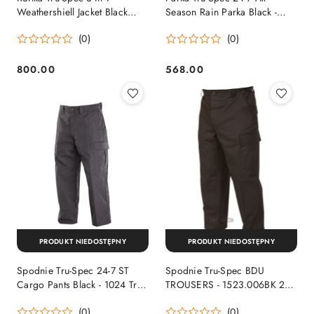
Weathershiell Jacket Black
Season Rain Parka Black -
(2480) Tru-Spec
2492 Tru-Spec
(0)
(0)
800.00
568.00
Cena:
Cena:
PRODUKT NIEDOSTĘPNY
PRODUKT NIEDOSTĘPNY
Spodnie Tru-Spec 24-7 ST
Spodnie Tru-Spec BDU
Cargo Pants Black - 1024 Tru-
TROUSERS - 1523.006BK 2LX
Spec
REG Tru-Spec
(0)
(0)