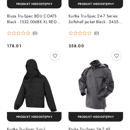
PRODUKT NIEDOSTĘPNY
PRODUKT NIEDOSTĘPNY
Bluza Tru-Spec BDU COATS
Kurtka Tru-Spec 24-7 Series
Black - 1532.006BK XL REG
Softshell Jacket Black - 2455
Tru-Spec
Tru-Spec
(0)
(0)
178.01
358.00
Cena:
Cena:
PRODUKT NIEDOSTĘPNY
PRODUKT NIEDOSTĘPNY
Kurtka Tru-Spec 3-in-1
Parka Tru-Spec 24-7 All