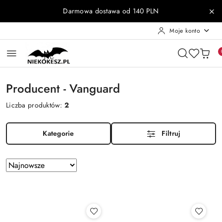
Przejdź do treści głównej
Przejdź do wyszukiwarki
Przejdź do moje konto
Przejdź do menu głównego
Przejdź do stopki
Darmowa dostawa od 140 PLN
Moje konto
Producent - Vanguard
Liczba produktów:
2
Kategorie
Filtruj
Zastosowano
Sortuj
według
sortowanie:
Najnowsze.