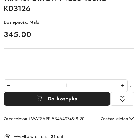
KD3126
Dostępność:
Mało
cena:
345.00
Ilość
szt.
Do koszyka
Zam: telefon i WATSAPP 534649749 8-20
Zostaw telefon
Dostępność
Wysyłka w ciągu:
21 dni