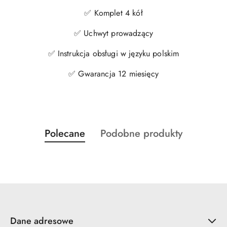
✅ Komplet 4 kół
✅ Uchwyt prowadzący
✅ Instrukcja obsługi w języku polskim
✅ Gwarancja 12 miesięcy
Produkty
Produkty
Polecane
Podobne produkty
Pomiń karuzelę produktów
o
o
statusie:
statusie:
Dane adresowe