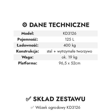
⚙️ DANE TECHNICZNE
Model:
KD3126
Pojemność:
125 L
Ładowność:
400 kg
Konstrukcja:
stal + wytrzymałe tworzywo
Waga:
ok. 19 kg
Platforma:
96,5 x 52cm
✅ SKŁAD ZESTAWU
✅ Wózek ogrodowy KD3126