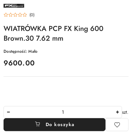
NAZWA
PRODUCENTA:
FX
(0)
WIATRÓWKA PCP FX King 600
Brown.30 7.62 mm
Dostępność:
Mało
cena:
9600.00
Ilość
szt.
Do koszyka