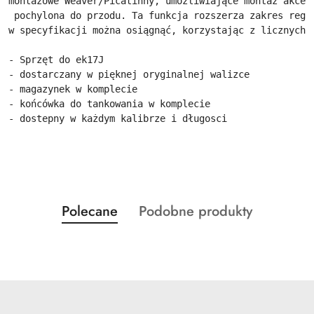
montażowe Weaver/Picatinny, umożliwiające montaż akces
 pochylona do przodu. Ta funkcja rozszerza zakres regu
w specyfikacji można osiągnąć, korzystając z licznych 
- Sprzęt do ek17J
- dostarczany w pięknej oryginalnej walizce
- magazynek w komplecie
- końcówka do tankowania w komplecie
- dostepny w każdym kalibrze i długosci 
Produkty
Produkty
Polecane
Podobne produkty
Pomiń karuzelę produktów
o
o
statusie:
statusie: