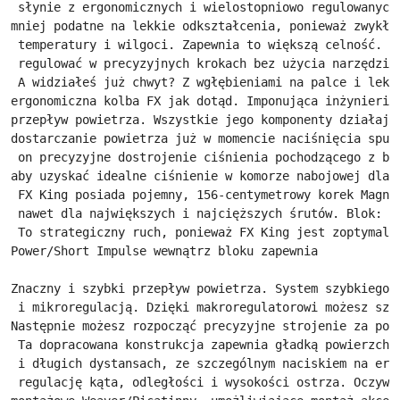
 słynie z ergonomicznych i wielostopniowo regulowanych
mniej podatne na lekkie odkształcenia, ponieważ zwykłe
 temperatury i wilgoci. Zapewnia to większą celność. Z
 regulować w precyzyjnych krokach bez użycia narzędzi.
 A widziałeś już chwyt? Z wgłębieniami na palce i lekk
ergonomiczna kolba FX jak dotąd. Imponująca inżynieria
przepływ powietrza. Wszystkie jego komponenty działają
dostarczanie powietrza już w momencie naciśnięcia spus
 on precyzyjne dostrojenie ciśnienia pochodzącego z bu
aby uzyskać idealne ciśnienie w komorze nabojowej dla 
 FX King posiada pojemny, 156-centymetrowy korek Magnu
 nawet dla największych i najcięższych śrutów. Blok: W
 To strategiczny ruch, ponieważ FX King jest zoptymali
Power/Short Impulse wewnątrz bloku zapewnia
Znaczny i szybki przepływ powietrza. System szybkiego 
 i mikroregulacją. Dzięki makroregulatorowi możesz szy
Następnie możesz rozpocząć precyzyjne strojenie za pom
 Ta dopracowana konstrukcja zapewnia gładką powierzchn
 i długich dystansach, ze szczególnym naciskiem na erg
 regulację kąta, odległości i wysokości ostrza. Oczywi