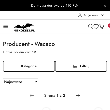
Przejdź do treści głównej
Przejdź do wyszukiwarki
Przejdź do moje konto
Przejdź do menu głównego
Przejdź do stopki
Darmowa dostawa od 140 PLN
Moje konto
Producent - Wacaco
Liczba produktów:
19
Kategorie
Filtruj
Zastosowano
Sortuj
według
sortowanie:
Najnowsze.