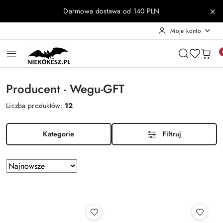
Przejdź do treści głównej
Przejdź do wyszukiwarki
Przejdź do moje konto
Przejdź do menu głównego
Przejdź do stopki
Darmowa dostawa od 140 PLN
Moje konto
Producent - Wegu-GFT
Liczba produktów:
12
Kategorie
Filtruj
Zastosowano
Sortuj
według
sortowanie:
Najnowsze.